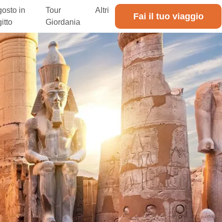
osto in
Tour
Altri
Fai il tuo viaggio
itto
Giordania