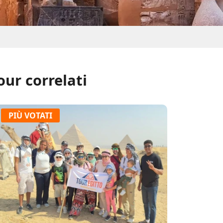
our correlati
PIÙ VOTATI