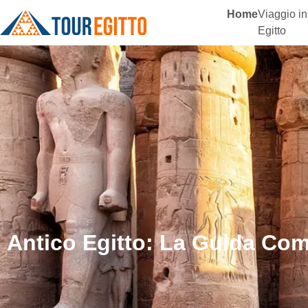
Home
Viaggio in
Egitto
Antico Egitto: La Guida Comp