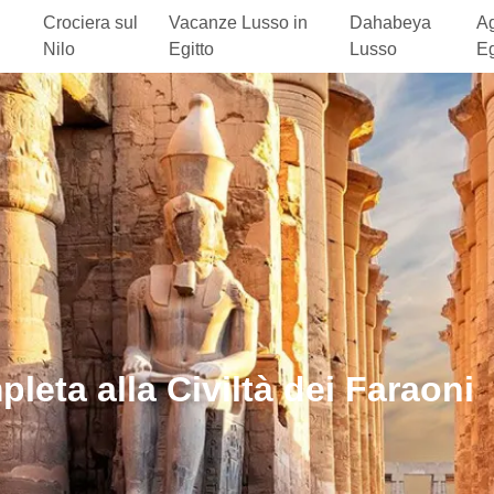
Crociera sul
Vacanze Lusso in
Dahabeya
Ag
Nilo
Egitto
Lusso
Eg
leta alla Civiltà dei Faraoni