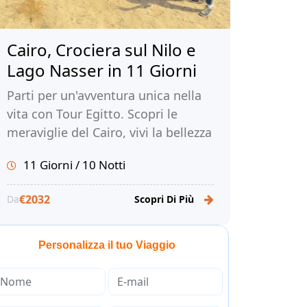
Cairo, Crociera sul Nilo e
Lago Nasser in 11 Giorni
Parti per un'avventura unica nella
vita con Tour Egitto. Scopri le
meraviglie del Cairo, vivi la bellezza
di una crociera sul Nilo e sul Lago
11 Giorni / 10 Notti
Nasser e immergiti nella ricca
storia e cultura dell'Egitto.
€2032
Da
Scopri Di Più
Personalizza il tuo Viaggio