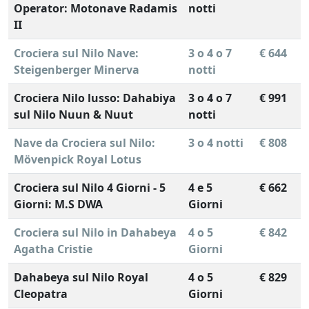
Operator: Motonave Radamis
notti
II
Crociera sul Nilo Nave:
3 o 4 o 7
€ 644
Steigenberger Minerva
notti
Crociera Nilo lusso: Dahabiya
3 o 4 o 7
€ 991
sul Nilo Nuun & Nuut
notti
Nave da Crociera sul Nilo:
3 o 4 notti
€ 808
Mövenpick Royal Lotus
Crociera sul Nilo 4 Giorni - 5
4 e 5
€ 662
Giorni: M.S DWA
Giorni
Crociera sul Nilo in Dahabeya
4 o 5
€ 842
Agatha Cristie
Giorni
Dahabeya sul Nilo Royal
4 o 5
€ 829
Cleopatra
Giorni