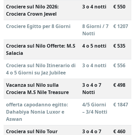
Crociere sul Nilo 2026:
3 o 4 notti
€ 550
Crociera Crown Jewel
Crociere Egitto per 8 Giorni
8 Giorni / 7
€ 1207
Notti
Crociera sul Nilo Offerte: M.S
4 o 5 notti
€ 535
Salacia
Crociera sul Nilo Itinerario di
3 o 4 notti
€ 556
4 o 5 Giorni su Jaz Jubilee
Vacanza sul Nilo sulla
3 o 4 o 7
€ 498
Crociera M.S Nile Treasure
Notti
offerta capodanno egitto:
4/5 Giorni
€ 1847
Dahabiya Nonia Luxor e
– 3/4 Notti
Aswan
Crociera sul Nilo Tour
3 o 4 o 7
€ 460