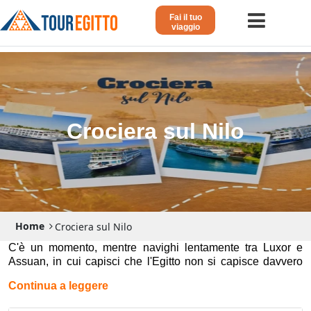
Fai il tuo
viaggio
Home
Viaggio in Egitto
Crociera sul Nilo
Crociera sul Nilo
Vacanze Lusso in Egitto
Dahabeya Lusso
Agosto in Egitto
Home
Crociera sul Nilo
Tour Giordania
C'è un momento, mentre navighi lentamente tra Luxor e
Assuan, in cui capisci che l'Egitto non si capisce davvero
Altri
dalla terraferma. È sul Nilo, guardando i templi apparire tra
Continua a leggere
Blog 𓁐
le palme all'alba, che la storia smette di essere un libro e
diventa qualcosa che puoi toccare.