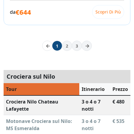
€644
da
Scopri Di Più
1
2
3
Crociera sul Nilo
Tour
Itinerario
Prezzo
Crociera Nilo Chateau
3 o 4 o 7
€ 480
Lafayette
notti
Motonave Crociera sul Nilo:
3 o 4 o 7
€ 535
MS Esmeralda
notti