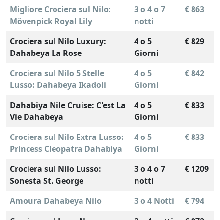
Migliore Crociera sul Nilo:
3 o 4 o 7
€ 863
Mövenpick Royal Lily
notti
Crociera sul Nilo Luxury:
4 o 5
€ 829
Dahabeya La Rose
Giorni
Crociera sul Nilo 5 Stelle
4 o 5
€ 842
Lusso: Dahabeya Ikadoli
Giorni
Dahabiya Nile Cruise: C'est La
4 o 5
€ 833
Vie Dahabeya
Giorni
Crociera sul Nilo Extra Lusso:
4 o 5
€ 833
Princess Cleopatra Dahabiya
Giorni
Crociera sul Nilo Lusso:
3 o 4 o 7
€ 1209
Sonesta St. George
notti
Amoura Dahabeya Nilo
3 o 4 Notti
€ 794