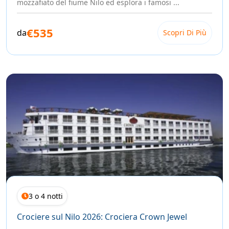
mozzafiato del fiume Nilo ed esplora i famosi ...
Qualunque sia la tua preferenza, trovi tutto nel nostro
catalogo completo
.
€535
Non Sai da Dove Iniziare?
da
Scopri Di Più
Compila il modulo qui sotto. Un nostro esperto ti contatterà
personalmente, ascolterà le tue aspettative e ti aiuterà a
costruire la crociera giusta per te
nei giorni giusti, con la nave giusta, senza compromessi.
Il Nilo ti aspetta. Lascia che sia lui a raccontarti l'Egitto.
3 o 4 notti
Crociere sul Nilo 2026: Crociera Crown Jewel