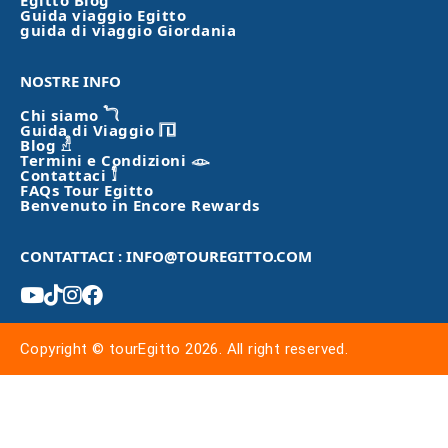
Egitto Blog
Guida viaggio Egitto
guida di viaggio Giordania
NOSTRE INFO
Chi siamo 𓆓
Guida di Viaggio 𓉔
Blog 𓁐
Termini e Condizioni 𓁼
Contattaci 𓀾
FAQs Tour Egitto
Benvenuto in Encore Rewards
CONTATTACI : INFO@TOUREGITTO.COM
Copyright © tourEgitto 2026. All right reserved.