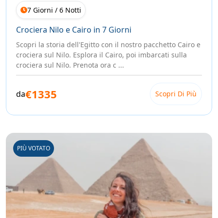
cosa sogni per questo viaggio e aiutarti a costruirlo insieme
7 Giorni / 6 Notti
passo dopo passo, senza fretta.
Crociera Nilo e Cairo in 7 Giorni
Il viaggio dei tuoi sogni inizia con una semplice
richiesta.
Scopri la storia dell'Egitto con il nostro pacchetto Cairo e
crociera sul Nilo. Esplora il Cairo, poi imbarcati sulla
crociera sul Nilo. Prenota ora c ...
€1335
da
Scopri Di Più
PIÙ VOTATO