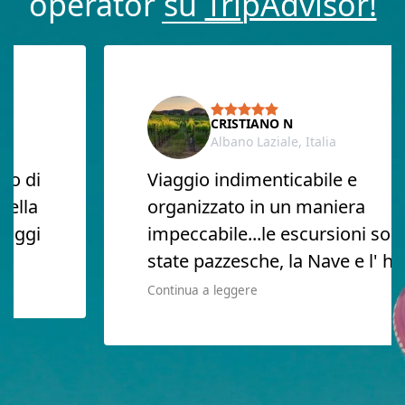
operator su
TripAdvisor!
CRISTIANO N
Albano Laziale, Italia
Viaggio indimenticabile e
organizzato in un maniera
impeccabile...le escursioni sono
state pazzesche, la Nave e l' hotel
Continua a leggere