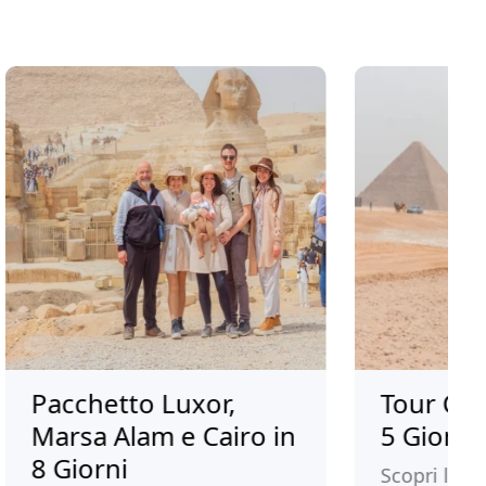
chetto Luxor,
Tour Cairo e L
sa Alam e Cairo in
5 Giorni
iorni
Scopri le meravigli