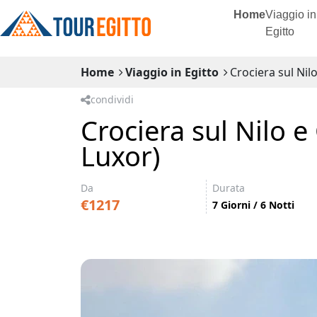
Home
Viaggio in
Egitto
Home
Viaggio in Egitto
Crociera sul Nil
condividi
Crociera sul Nilo e
Luxor)
Da
Durata
€1217
7 Giorni / 6 Notti