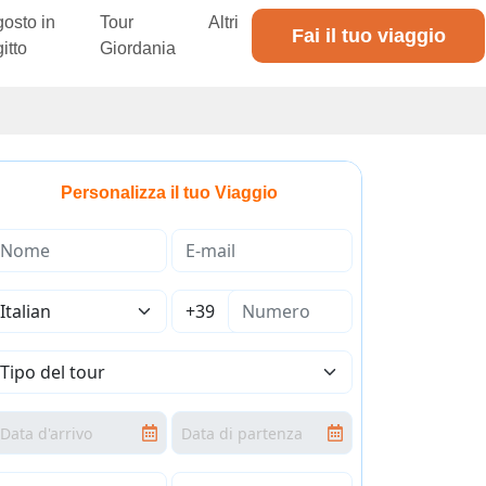
osto in
Tour
Altri
Fai il tuo viaggio
itto
Giordania
Personalizza il tuo Viaggio