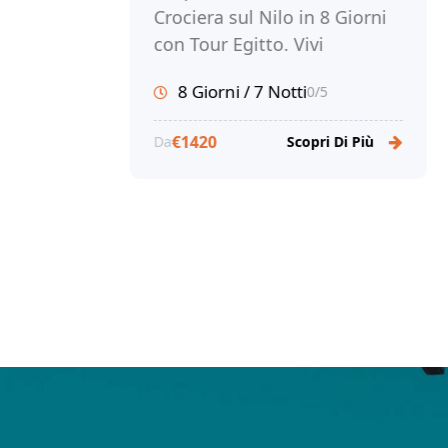
Crociera sul Nilo in 8 Giorni
a
Part
con Tour Egitto. Vivi
indi
un'esperienza
il n
8 Giorni / 7 Notti
0/5
indimenticabile nella terra
da s
8
dei faraoni e prenota ora!
Mars
5/5
€1420
Da
Scopri Di Più
Pren
€
Da