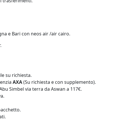
i trasferimenti.
a e Bari con neos air /air cairo.
.
le su richiesta.
genzia
AXA
(Su richiesta e con supplemento).
d Abu Simbel via terra da Aswan a 117€.
a.
pacchetto.
ti.