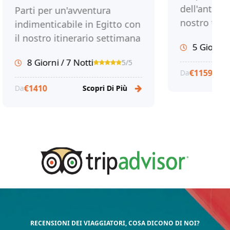
dell'antico Egitto c
i per un'avventura
nostro tour Cairo e
menticabile in Egitto con
5 giorni nel Paese 
ostro itinerario settimana
5 Giorni / 4 Notti
Storia. Prenota ora
ogno. Esplora Luxor,
 Giorni / 7 Notti
5/5
a Alam e Il Cairo.
€1159
Da
Scop
ota ora con Tour Egitto!
1410
Scopri Di Più
RECENSIONI DEI VIAGGIATORI, COSA DICONO DI NOI?