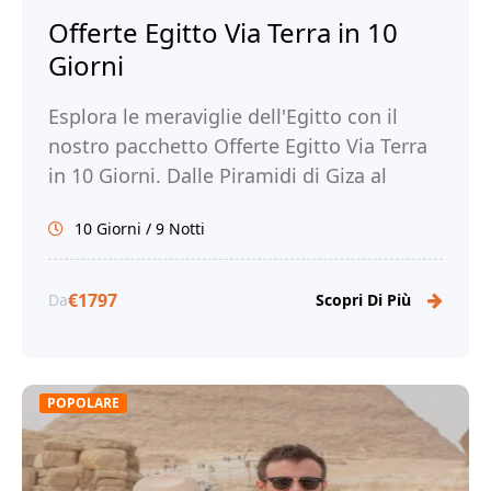
Offerte Egitto Via Terra in 10
Giorni
Esplora le meraviglie dell'Egitto con il
nostro pacchetto Offerte Egitto Via Terra
in 10 Giorni. Dalle Piramidi di Giza al
Tempio di Philae, scopri la ricca storia e la
10 Giorni / 9 Notti
bellezza dell'Egitto. Prenota la tua
avventura con Tour Egitto!
€1797
Da
Scopri Di Più
POPOLARE