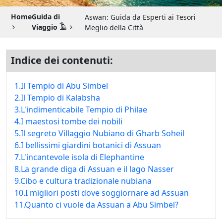
Guida di Viaggio 𓉔
Home
Guida di
Aswan: Guida da Esperti ai Tesori
Guida di Viaggio Giordania
Viaggio 𓄿
Meglio della Città
Indice dei contenuti:
1.Il Tempio di Abu Simbel
2.Il Tempio di Kalabsha
3.L'indimenticabile Tempio di Philae
4.I maestosi tombe dei nobili
5.Il segreto Villaggio Nubiano di Gharb Soheil
6.I bellissimi giardini botanici di Assuan
7.L'incantevole isola di Elephantine
8.La grande diga di Assuan e il lago Nasser
9.Cibo e cultura tradizionale nubiana
10.I migliori posti dove soggiornare ad Assuan
11.Quanto ci vuole da Assuan a Abu Simbel?