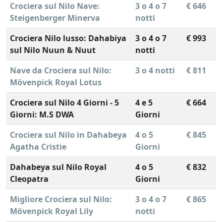
Crociera sul Nilo Nave:
3 o 4 o 7
€ 646
Steigenberger Minerva
notti
Crociera Nilo lusso: Dahabiya
3 o 4 o 7
€ 993
sul Nilo Nuun & Nuut
notti
Nave da Crociera sul Nilo:
3 o 4 notti
€ 811
Mövenpick Royal Lotus
Crociera sul Nilo 4 Giorni - 5
4 e 5
€ 664
Giorni: M.S DWA
Giorni
Crociera sul Nilo in Dahabeya
4 o 5
€ 845
Agatha Cristie
Giorni
Dahabeya sul Nilo Royal
4 o 5
€ 832
Cleopatra
Giorni
Migliore Crociera sul Nilo:
3 o 4 o 7
€ 865
Mövenpick Royal Lily
notti