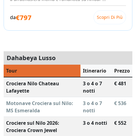
€797
da
Scopri Di Più
Dahabeya Lusso
Tour
Itinerario
Prezzo
Crociera Nilo Chateau
3 o 4 o 7
€ 481
Lafayette
notti
Motonave Crociera sul Nilo:
3 o 4 o 7
€ 536
MS Esmeralda
notti
Crociere sul Nilo 2026:
3 o 4 notti
€ 552
Crociera Crown Jewel