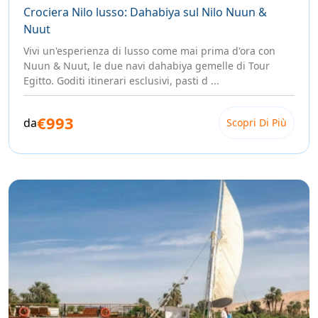
completamente unico, lontano dal caos delle grandi città e
Crociera Nilo lusso: Dahabiya sul Nilo Nuun &
immerso nella magia millenaria dell'Egitto.
Nuut
Prenota la Tua Dahabeya Lusso
Vivi un'esperienza di lusso come mai prima d'ora con
Nuun & Nuut, le due navi dahabiya gemelle di Tour
Scegliere una Dahabeya Lusso significa scegliere la
Egitto. Goditi itinerari esclusivi, pasti d ...
versione più autentica, raffinata e memorabile di una
crociera sul Nilo. Non è solo un viaggio — è un'esperienza
€993
che cambia il modo in cui guardi l'Egitto, il Nilo e forse te
da
Scopri Di Più
stesso.
Disponibilità limitata. Prenota in anticipo per assicurarti
la tua cabina.