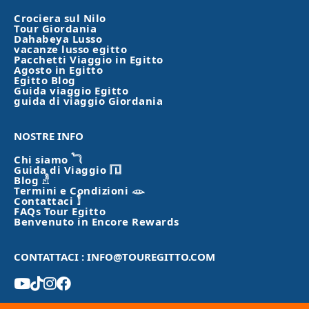
Crociera sul Nilo
Tour Giordania
Dahabeya Lusso
vacanze lusso egitto
Pacchetti Viaggio in Egitto
Agosto in Egitto
Egitto Blog
Guida viaggio Egitto
guida di viaggio Giordania
NOSTRE INFO
Chi siamo 𓆓
Guida di Viaggio 𓉔
Blog 𓁐
Termini e Condizioni 𓁼
Contattaci 𓀾
FAQs Tour Egitto
Benvenuto in Encore Rewards
CONTATTACI : INFO@TOUREGITTO.COM