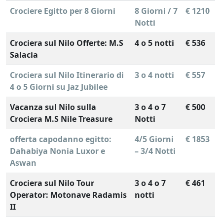
Crociere Egitto per 8 Giorni
8 Giorni / 7
€ 1210
Notti
Crociera sul Nilo Offerte: M.S
4 o 5 notti
€ 536
Salacia
Crociera sul Nilo Itinerario di
3 o 4 notti
€ 557
4 o 5 Giorni su Jaz Jubilee
Vacanza sul Nilo sulla
3 o 4 o 7
€ 500
Crociera M.S Nile Treasure
Notti
offerta capodanno egitto:
4/5 Giorni
€ 1853
Dahabiya Nonia Luxor e
– 3/4 Notti
Aswan
Crociera sul Nilo Tour
3 o 4 o 7
€ 461
Operator: Motonave Radamis
notti
II