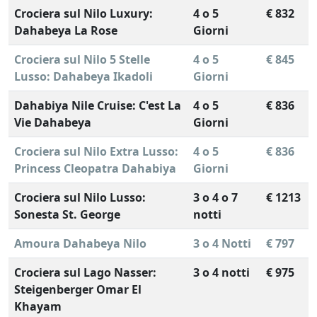
Crociera sul Nilo Luxury:
4 o 5
€ 832
Dahabeya La Rose
Giorni
Crociera sul Nilo 5 Stelle
4 o 5
€ 845
Lusso: Dahabeya Ikadoli
Giorni
Dahabiya Nile Cruise: C'est La
4 o 5
€ 836
Vie Dahabeya
Giorni
Crociera sul Nilo Extra Lusso:
4 o 5
€ 836
Princess Cleopatra Dahabiya
Giorni
Crociera sul Nilo Lusso:
3 o 4 o 7
€ 1213
Sonesta St. George
notti
Amoura Dahabeya Nilo
3 o 4 Notti
€ 797
Crociera sul Lago Nasser:
3 o 4 notti
€ 975
Steigenberger Omar El
Khayam