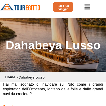
Fai il tuo
viaggio
Home
Viaggio in Egitto
Crociera sul Nilo
Dahabeya Lusso
Vacanze Lusso in Egitto
Dahabeya Lusso
Egitto Agosto
Home
Dahabeya Lusso
Tour Giordania
Hai mai sognato di navigare sul Nilo come i grandi
esploratori dell'Ottocento, lontano dalle folle e dalle grandi
Altri
navi da crociera?
Blog 𓁐
La
Dahabeya Lusso
è esattamente questo: un viaggio nel