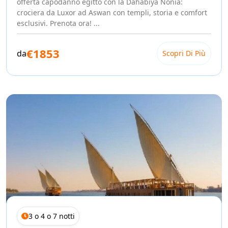
offerta capodanno egitto con la Dahabiya Nonia:
Ogni imbarcazione ha una sua anima e un suo carattere. Se
crociera da Luxor ad Aswan con templi, storia e comfort
cerchi un'esperienza che unisce storia e lusso discreto, la
esclusivi. Prenota ora! ...
Crociera sul Nilo in Dahabeya Agatha Christie
è la scelta
perfetta un omaggio alla scrittrice che innamorandosi
dell'Egitto ci ambientò il suo celebre romanzo.
€1853
da
Scopri Di Più
Per chi desidera invece un tocco regale e scenografico, la
Dahabeya Royal Cleopatra
offre cabine sontuose, un
ponte panoramico mozzafiato e un'atmosfera da mille e una
notte che renderà ogni tramonto sul Nilo indimenticabile.
Per i viaggiatori che non scendono a compromessi con il
comfort, la
Crociera Nilo Lusso
rappresenta l'eccellenza
assoluta: interni curati nei minimi dettagli, cucina gourmet
preparata con prodotti freschi ogni giorno, e un'atmosfera
che trasforma ogni ora a bordo in un momento speciale.
E per Festeggiare il Capodanno?
Immagina di salutare il nuovo anno navigando sul Nilo, con
il cielo stellato sopra di te e le luci dei templi che si riflettono
sull'acqua. Con il pacchetto
Capodanno in Egitto in
3 o 4 o 7 notti
Dahabeya
, puoi vivere la notte di San Silvestro in un modo