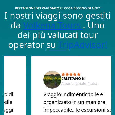
RECENSIONI DEI VIAGGIATORI, COSA DICONO DI NOI?
I nostri viaggi sono gestiti
da
Volkena Tours
. Uno
dei più valutati tour
operator su
TripAdvisor!
CRISTIANO N
Albano Laziale, Italia
o di
Viaggio indimenticabile e
lla
organizzato in un maniera
aggi
impeccabile...le escursioni sono