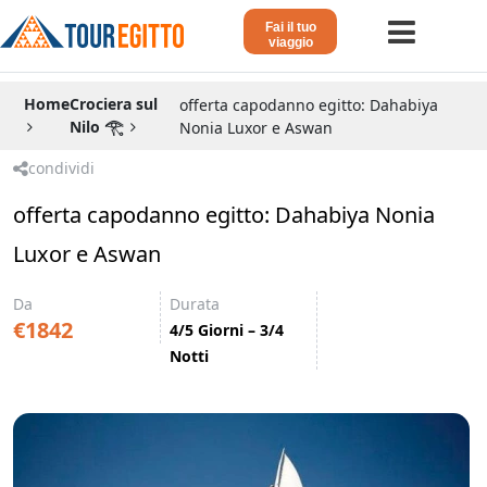
Fai il tuo
viaggio
Home
Home
Crociera sul
offerta capodanno egitto: Dahabiya
Nilo 𓂀
Nonia Luxor e Aswan
Viaggio in Egitto
condividi
Crociera sul Nilo
offerta capodanno egitto: Dahabiya Nonia
Vacanze Lusso in Egitto
Luxor e Aswan
Dahabeya Lusso
Da
Durata
Agosto in Egitto
€1842
4/5 Giorni – 3/4
Notti
Tour Giordania
Altri
Blog 𓁐