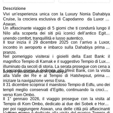
Descrizione
Vivi un’esperienza unica con la Luxury Nonia Dahabiya
Cruise, la crociera esclusiva di Capodanno da Luxor ad
Aswan.
Un affascinante viaggio di 5 giorni che ti condurrà lungo il
Nilo alla scoperta dei siti più iconici dell’antico Egitto,
unendo comfort, tranquillità e lusso autentico.
Il tour inizia il 29 dicembre 2025 con l’arrivo a Luxor,
incontro in aeroporto e imbarco sulla Dahabiya prima di
pranzo.
Nel pomeriggio visiterai i gioielli della East Bank: il
magnifico Tempio di Karnak e il suggestivo Tempio di Luxor,
illuminato da secoli di storia. La serata prosegue con cena a
Il secondo giorno è dedicato alla West Bank, con la visita
bordo e pernottamento in Dahabiya.
alla Valle dei Re e al Tempio di Hatshepsut, prima di
iniziare la navigazione verso Esna.
Il 31 dicembre scoprirai il maestoso Tempio di Edfu, uno dei
templi meglio conservati d’Egitto, continuando la crociera
verso Kom Ombo.
Il 1° gennaio 2026, il viaggio prosegue con la visita al
Tempio di Kom Ombo, dedicato ai due dei Sobek e Horus,
per poi raggiungere Aswan, una delle città più affascinanti
L’ultimo giorno è dedicato alla visita del magico Tempio di