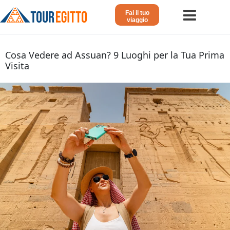
Fai il tuo
viaggio
Home
Cosa Vedere ad Assuan? 9 Luoghi per la Tua Prima
Visita
Viaggio in Egitto
Crociera sul Nilo
Vacanze Lusso in Egitto
Dahabeya Lusso
Egitto Agosto
Tour Giordania
Altri
Blog 𓁐