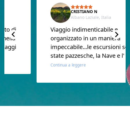
CRISTIANO N
Albano Laziale, Italia
o di
Viaggio indimenticabile e
ella
organizzato in un maniera
aggi
impeccabile...le escursioni sono
state pazzesche, la Nave e l' hote
Continua a leggere