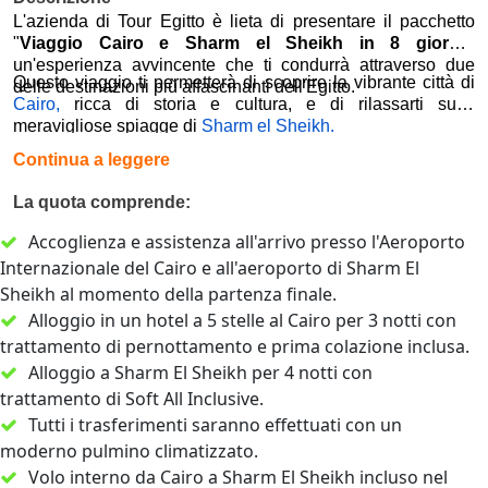
L'azienda di Tour Egitto è lieta di presentare il pacchetto
"
Viaggio Cairo e Sharm el Sheikh in 8 giorni
",
un'esperienza avvincente che ti condurrà attraverso due
Questo viaggio ti permetterà di scoprire la vibrante città di
delle destinazioni più affascinanti dell'Egitto.
Cairo,
ricca di storia e cultura, e di rilassarti sulle
meravigliose spiagge di
Sharm el Sheikh.
Continua a leggere
La quota comprende:
Accoglienza e assistenza all'arrivo presso l'Aeroporto
Internazionale del Cairo e all'aeroporto di Sharm El
Sheikh al momento della partenza finale.
Alloggio in un hotel a 5 stelle al Cairo per 3 notti con
trattamento di pernottamento e prima colazione inclusa.
Alloggio a Sharm El Sheikh per 4 notti con
trattamento di Soft All Inclusive.
Tutti i trasferimenti saranno effettuati con un
moderno pulmino climatizzato.
Volo interno da Cairo a Sharm El Sheikh incluso nel