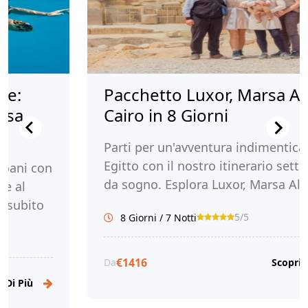
:
Pacchetto Luxor, Marsa Ala
a
Cairo in 8 Giorni
Parti per un'avventura indimenticabile
Egitto con il nostro itinerario settima
ani con
da sogno. Esplora Luxor, Marsa Alam e
al
Cairo. Prenota ora con Tour Egitto!
ubito
5/5
8 Giorni / 7 Notti
€1416
Da
Scopri Di P
 Più