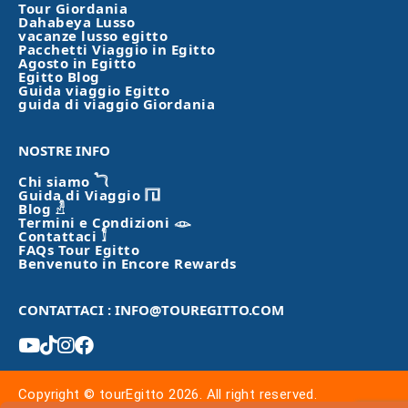
Tour Giordania
Dahabeya Lusso
vacanze lusso egitto
Pacchetti Viaggio in Egitto
Agosto in Egitto
Egitto Blog
Guida viaggio Egitto
guida di viaggio Giordania
NOSTRE INFO
Chi siamo 𓆓
Guida di Viaggio 𓉔
Blog 𓁐
Termini e Condizioni 𓁼
Contattaci 𓀾
FAQs Tour Egitto
Benvenuto in Encore Rewards
CONTATTACI : INFO@TOUREGITTO.COM
Copyright © tourEgitto 2026. All right reserved.