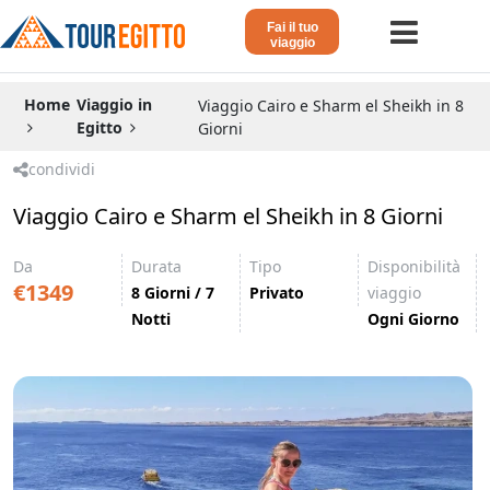
Fai il tuo
viaggio
Home
Home
Viaggio in
Viaggio Cairo e Sharm el Sheikh in 8
Egitto
Giorni
Viaggio in Egitto
condividi
Crociera sul Nilo
Viaggio Cairo e Sharm el Sheikh in 8 Giorni
Vacanze Lusso in Egitto
Da
Durata
Tipo
Disponibilità
Dahabeya Lusso
€1349
8 Giorni / 7
Privato
viaggio
Notti
Ogni Giorno
Agosto in Egitto
Tour Giordania
Altri
Blog 𓁐