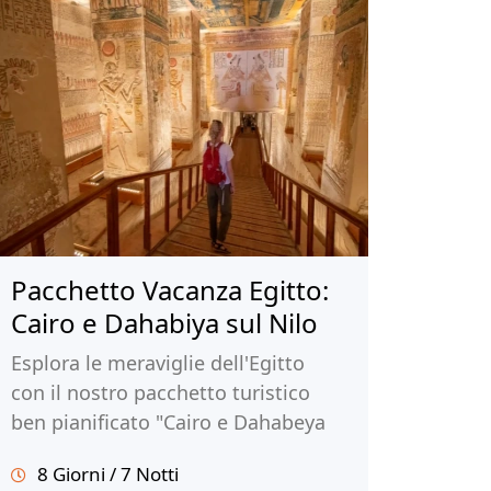
Pacchetto Vacanza Egitto:
Cairo e Dahabiya sul Nilo
Esplora le meraviglie dell'Egitto
con il nostro pacchetto turistico
ben pianificato "Cairo e Dahabeya
sul Nilo". Visita le Piramidi di Giza,
8 Giorni / 7 Notti
il Museo Egizio, Luxor, Assuan e