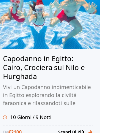
Capodanno in Egitto:
Cairo, Crociera sul Nilo e
Hurghada
Vivi un Capodanno indimenticabile
in Egitto esplorando la civiltà
faraonica e rilassandoti sulle
spiagge da sogno di Hurghada.
10 Giorni / 9 Notti
Prenota ora per un'esperienza di
viaggio personalizzata!
€2100
Da
Scopri Di Più