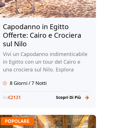
Capodanno in Egitto
Offerte: Cairo e Crociera
sul Nilo
Vivi un Capodanno indimenticabile
in Egitto con un tour del Cairo e
una crociera sul Nilo. Esplora
l'antica Cairo, ammira le meraviglie
8 Giorni / 7 Notti
di Luxor e Assuan. Prenota ora con
Tour Egitto!
€2131
Da
Scopri Di Più
POPOLARE