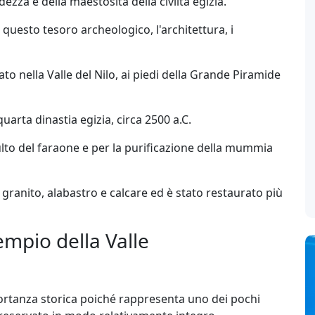
zza e della maestosità della civiltà egizia.
i questo tesoro archeologico, l'architettura, i
uato nella Valle del Nilo, ai piedi della Grande Piramide
arta dinastia egizia, circa 2500 a.C.
 culto del faraone e per la purificazione della mummia
n granito, alabastro e calcare ed è stato restaurato più
Tempio della Valle
tanza storica poiché rappresenta uno dei pochi