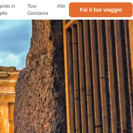
osto in
Tour
Altri
Fai il tuo viaggio
itto
Giordania