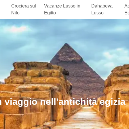
Crociera sul
Vacanze Lusso in
Dahabeya
Ag
Nilo
Egitto
Lusso
Eg
 viaggio nell'antichità egizia