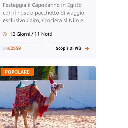
Festeggia il Capodanno in Egitto
con il nostro pacchetto di viaggio
esclusivo Cairo, Crociera sl Nilo e
Marsa Alam. Non perdere
12 Giorni / 11 Notti
l'occasione, prenota ora!
€2559
Da
Scopri Di Più
POPOLARE