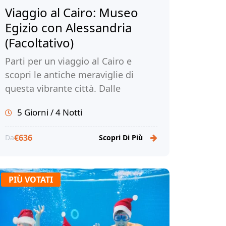
Viaggio al Cairo: Museo
Egizio con Alessandria
(Facoltativo)
Parti per un viaggio al Cairo e
scopri le antiche meraviglie di
questa vibrante città. Dalle
iconiche piramidi ai vivaci mercati,
5 Giorni / 4 Notti
immergiti nella ricca storia e
cultura del Cairo. Prenota ora il tuo
€636
Da
Scopri Di Più
viaggio al Cairo con Tour Egitto!
PIÙ VOTATI