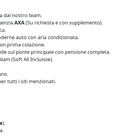
da dal nostro team.
agenzia
AXA
(Su richiesta e con supplemento).
ca.
moderne auto con aria condizionata.
 con prima colazione.
stelle sul ponte principale con pensione completa.
lam (Soft All Incluisve).
ano.
er tutti i siti menzionati.
ta
).
a.