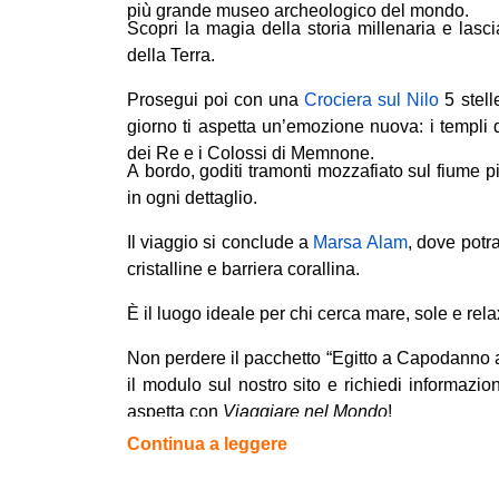
più grande museo archeologico del mondo.
Scopri la magia della storia millenaria e lasci
della Terra.
Prosegui poi con una
Crociera sul Nilo
5 stell
giorno ti aspetta un’emozione nuova: i templi
dei Re e i Colossi di Memnone.
A bordo, goditi tramonti mozzafiato sul fiume 
in ogni dettaglio.
Il viaggio si conclude a
Marsa Alam
, dove potr
cristalline e barriera corallina.
È il luogo ideale per chi cerca mare, sole e rela
Non perdere il pacchetto “Egitto a Capodanno a
il modulo sul nostro sito e richiedi informazio
aspetta con
Viaggiare nel Mondo
!
Continua a leggere