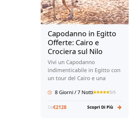
o:
Capodanno in Egitto
V
Offerte: Cairo e
Ca
Crociera sul Nilo
Pi
Vivi un Capodanno
Vi
indimenticabile in Egitto con
al
un tour del Cairo e una
Sc
lle
crociera sul Nilo. Esplora
Mu
8 Giorni / 7 Notti
5/5
5/5
l'antica Cairo, ammira le
in
r
meraviglie di Luxor e
in
€2128
Da
Scopri Di Più
Da
Assuan. Prenota ora con
Tour Egitto!