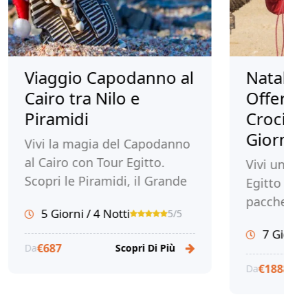
iaggio Capodanno al
Natale in Egi
iro tra Nilo e
Offerta: Cair
ramidi
Crociera Nilo
Giorni
vi la magia del Capodanno
 Cairo con Tour Egitto.
Vivi un magico Na
opri le Piramidi, il Grande
Egitto con il nost
seo Egizio e molto altro
pacchetto Cairo e
5 Giorni / 4 Notti
5/5
 questo viaggio
sul Nilo. Esplora 
7 Giorni / 6 Nott
dimenticabile. Prenota ora!
e le città faraoni
€687
Scopri Di Più
e Assuan. Prenot
€1888
Da
Sc
una vacanza mem