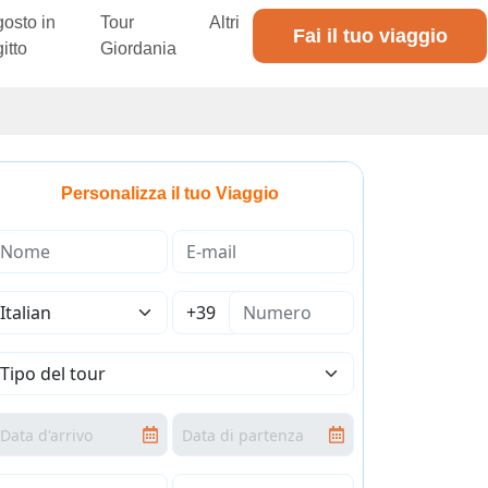
osto in
Tour
Altri
Fai il tuo viaggio
itto
Giordania
Personalizza il tuo Viaggio