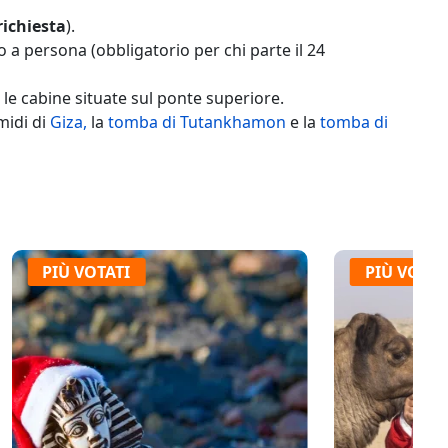
richiesta
).
a persona (obbligatorio per chi parte il 24
le cabine situate sul ponte superiore.
amidi di
Giza,
la
tomba di Tutankhamon
e la
tomba di
IÙ VOTATI
PIÙ VOTATI