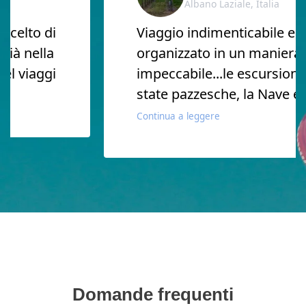
Albano Laziale, Italia
elto di
Viaggio indimenticabile e
à nella
organizzato in un maniera
 viaggi
impeccabile...le escursioni s
state pazzesche, la Nave e l' 
Continua a leggere
Domande frequenti