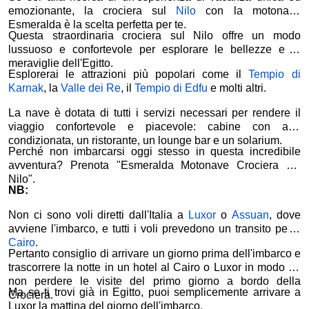
emozionante, la crociera sul
Nilo
con la motonave
Esmeralda è la scelta perfetta per te.
Questa straordinaria crociera sul Nilo offre un modo
lussuoso e confortevole per esplorare le bellezze e le
meraviglie dell'Egitto.
Esplorerai le attrazioni più popolari come il
Tempio di
Karnak
, la
Valle dei Re
, il
Tempio di Edfu
e molti altri.
La nave è dotata di tutti i servizi necessari per rendere il
viaggio confortevole e piacevole: cabine con aria
condizionata, un ristorante, un lounge bar e un solarium.
Perché non imbarcarsi oggi stesso in questa incredibile
avventura? Prenota "Esmeralda Motonave Crociera sul
Nilo".
NB:
Non ci sono voli diretti dall'Italia a
Luxor
o
Assuan
, dove
avviene l'imbarco, e tutti i voli prevedono un transito per Il
Cairo
.
Pertanto consiglio di arrivare un giorno prima dell'imbarco e
trascorrere la notte in un hotel al Cairo o Luxor in modo da
non perdere le visite del primo giorno a bordo della
Ma se ti trovi già in Egitto, puoi semplicemente arrivare a
Crociera.
Luxor la mattina del giorno dell'imbarco.