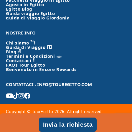
Pacchetti Viaggio in Egitto
Agosto in Egitto
Egitto Blog
Guida viaggio Egitto
guida di viaggio Giordania
NOSTRE INFO
Chi siamo 𓆓
Guida di Viaggio 𓉔
Blog 𓁐
Termini e Condizioni 𓁼
Contattaci 𓀾
FAQs Tour Egitto
Benvenuto in Encore Rewards
CONTATTACI : INFO@TOUREGITTO.COM
Copyright © tourEgitto 2026. All right reserved.
Invia la richiesta