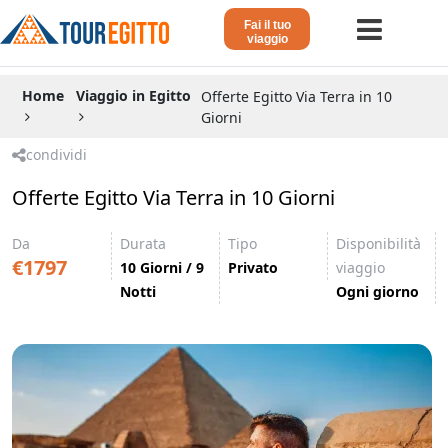
Fai il tuo
viaggio
Home
Home
Viaggio in Egitto
Offerte Egitto Via Terra in 10
Giorni
Viaggio in Egitto
condividi
Crociera sul Nilo
Offerte Egitto Via Terra in 10 Giorni
Vacanze Lusso in Egitto
Da
Durata
Tipo
Disponibilità
Dahabeya Lusso
€1797
10 Giorni / 9
Privato
viaggio
Notti
Ogni giorno
Agosto in Egitto
Tour Giordania
Altri
Blog 𓁐