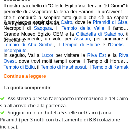
Il nostro pacchetto di "Offerte Egitto Via Terra in 10 Giorni" ti
permette di assaporare la terra dei Faraoni in un'avventura
che ti condurrà a scoprire tutto quello che c'è da sapere
Il tuo viaggio comincia da
Cairo
, dove le
Piramidi di Giza
,
sull'Egitto, dal Nord al Sud.
Necropoli di
Saqqara
, il
Tempio della Valle
il famoso
Grande Museo Egizio GEM e la
Cittadella di Saladino
, ti
Successivamente, un volo per
Assuan
, per ammirare il
aspettano.
Tempio di Abu Simbel
, il
Tempio di Philae
e l'
Obelisco
Incompiuto
.
In seguito, Vai a
Luxor
per visitare la
Riva Est
e la
Riva
Ovest
, dove trovi molti templi come il Tempio di Horus, il
Tempio di Edfu
, il
Tempio di Hatshepsut
, il
Tempio di Karnak
e il
Tempio di Dendera
e altri e puoi godere della vista del
Continua a leggere
Fiume
Nilo
.
La quota comprende:
Assistenza presso l'aeroporto internazionale del Cairo
sia all'arrivo che alla partenza.
Soggiorno in un hotel a 5 stelle nel Cairo (zona
Piramidi) per 3 notti con trattamento di B.B (colazione
inclusa).