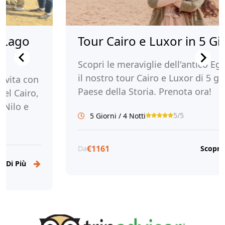
 Lago
Tour Cairo e Luxor in 5 Gio
Scopri le meraviglie dell'antico Egi
il nostro tour Cairo e Luxor di 5 gio
 vita con
Paese della Storia. Prenota ora!
el Cairo,
 Nilo e
5/5
5 Giorni / 4 Notti
 ricca
€1161
Da
Scopri D
 Di Più