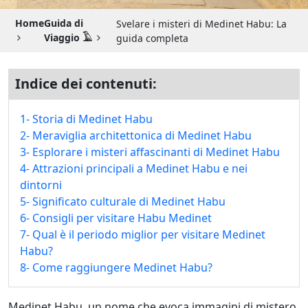
Guida di Viaggio 𓉔
Home
Guida di
Svelare i misteri di Medinet Habu: La
Guida di Viaggio Giordania
Viaggio 𓄿
guida completa
Indice dei contenuti:
1- Storia di Medinet Habu
2- Meraviglia architettonica di Medinet Habu
3- Esplorare i misteri affascinanti di Medinet Habu
4- Attrazioni principali a Medinet Habu e nei
dintorni
5- Significato culturale di Medinet Habu
6- Consigli per visitare Habu Medinet
7- Qual è il periodo miglior per visitare Medinet
Habu?
8- Come raggiungere Medinet Habu?
Medinet Habu, un nome che evoca immagini di mistero