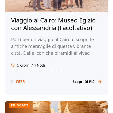
Viaggio al Cairo: Museo Egizio
con Alessandria (Facoltativo)
Parti per un viaggio al Cairo e scopri le
antiche meraviglie di questa vibrante
città. Dalle iconiche piramidi ai vivaci
mercati, immergiti nella ricca storia e
5 Giorni / 4 Notti
cultura del Cairo. Prenota ora il tuo
viaggio al Cairo con Tour Egitto!
€635
Da
Scopri Di Più
PIÙ VOTATI