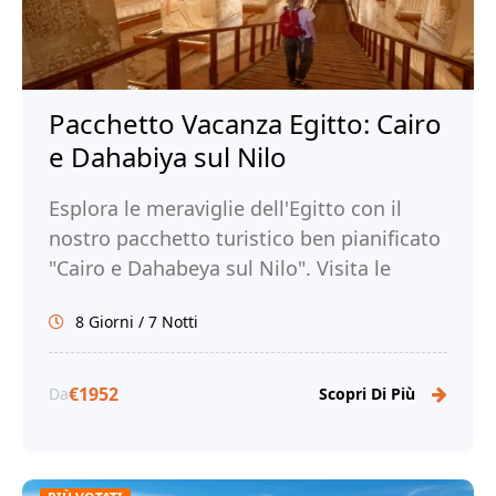
Pacchetto Vacanza Egitto: Cairo
e Dahabiya sul Nilo
Esplora le meraviglie dell'Egitto con il
nostro pacchetto turistico ben pianificato
"Cairo e Dahabeya sul Nilo". Visita le
Piramidi di Giza, il Museo Egizio, Luxor,
8 Giorni / 7 Notti
Assuan e molto altro. Prenota ora!
€1952
Da
Scopri Di Più