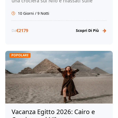
una crociera sul Nilo e rilassati sulle
splendide spiagge di Marsa Alam. Prenota
10 Giorni / 9 Notti
subito!
€2179
Da
Scopri Di Più
POPOLARE
Vacanza Egitto 2026: Cairo e