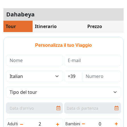
Guida di Viaggio 𓉔
Dahabeya
Guida di Viaggio Giordania
Tour
Itinerario
Prezzo
Personalizza il tuo Viaggio
Adulti
Bambini