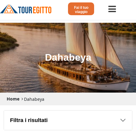
Fai il tuo
viaggio
Home
Viaggio in Egitto
Crociera sul Nilo
Dahabeya
Vacanze Lusso in Egitto
Dahabeya Lusso
Egitto Agosto
Home
Dahabeya
Tour Giordania
Altri
Filtra i risultati
Blog 𓁐