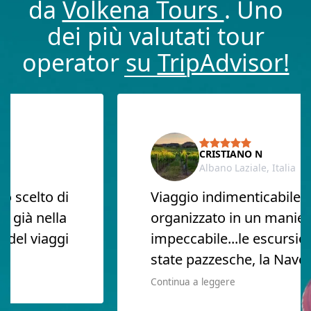
da
Volkena Tours
. Uno
dei più valutati tour
operator su
TripAdvisor!
CRISTIANO N
Albano Laziale, Italia
scelto di
Viaggio indimenticabile e
già nella
organizzato in un maniera
el viaggi
impeccabile...le escursioni
state pazzesche, la Nave e l
Continua a leggere