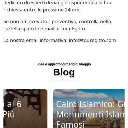
dedicato di esperti di viaggio risponderà alla tua
Guida di Viaggio 𓉔
richiesta entro le prossime 24 ore.
Guida di Viaggio Giordania
Se non hai ricevuto il preventivo, controlla nella
cartella spam le e-mail di Tour Egitto.
La nostra email informativa: info@touregitto.com
Idee e approfondimenti di viaggio
Blog
 ai 6
Cairo Islamico: Gui
Più
Monumenti Islamic
Famosi