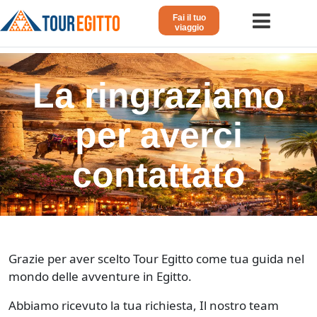
Fai il tuo
viaggio
Home
La ringraziamo
Viaggio in Egitto
Crociera sul Nilo
per averci
Vacanze Lusso in Egitto
contattato
Dahabeya Lusso
Agosto in Egitto
Tour Giordania
Grazie per aver scelto Tour Egitto come tua guida nel
Altri
mondo delle avventure in Egitto.
Blog 𓁐
Abbiamo ricevuto la tua richiesta, Il nostro team