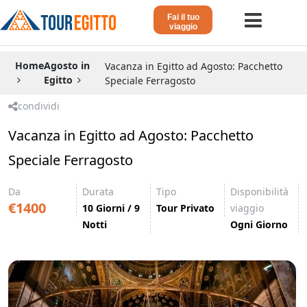
Fai il tuo
viaggio
Home
Home
Agosto in
Vacanza in Egitto ad Agosto: Pacchetto
Egitto
Speciale Ferragosto
Viaggio in Egitto
condividi
Crociera sul Nilo
Vacanza in Egitto ad Agosto: Pacchetto
Vacanze Lusso in Egitto
Speciale Ferragosto
Dahabeya Lusso
Da
Durata
Tipo
Disponibilità
Agosto in Egitto
€1400
10 Giorni / 9
Tour Privato
viaggio
Notti
Ogni Giorno
Tour Giordania
Altri
Blog 𓁐