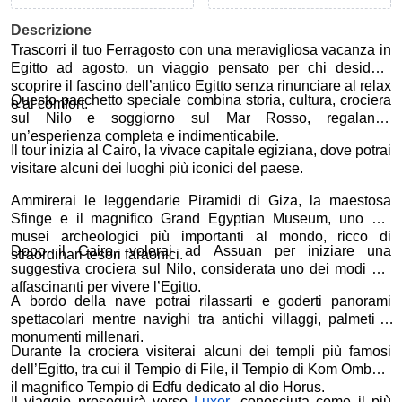
Descrizione
Trascorri il tuo Ferragosto con una meravigliosa vacanza in
Egitto ad agosto, un viaggio pensato per chi desidera
scoprire il fascino dell’antico Egitto senza rinunciare al relax
Questo pacchetto speciale combina storia, cultura, crociera
e al comfort.
sul Nilo e soggiorno sul Mar Rosso, regalando
un’esperienza completa e indimenticabile.
Il tour inizia al Cairo, la vivace capitale egiziana, dove potrai
visitare alcuni dei luoghi più iconici del paese.
Ammirerai le leggendarie Piramidi di Giza, la maestosa
Sfinge e il magnifico
Grand Egyptian Museum
, uno dei
musei archeologici più importanti al mondo, ricco di
Dopo il Cairo, volerai ad
Assuan
per iniziare una
straordinari tesori faraonici.
suggestiva crociera sul Nilo, considerata uno dei modi più
affascinanti per vivere l’Egitto.
A bordo della nave potrai rilassarti e goderti panorami
spettacolari mentre navighi tra antichi villaggi, palmeti e
monumenti millenari.
Durante la crociera visiterai alcuni dei templi più famosi
dell’Egitto, tra cui il
Tempio di File
, il
Tempio di Kom Ombo
e
il magnifico
Tempio di Edfu
dedicato al dio Horus.
Il viaggio proseguirà verso
Luxor
, conosciuta come il più