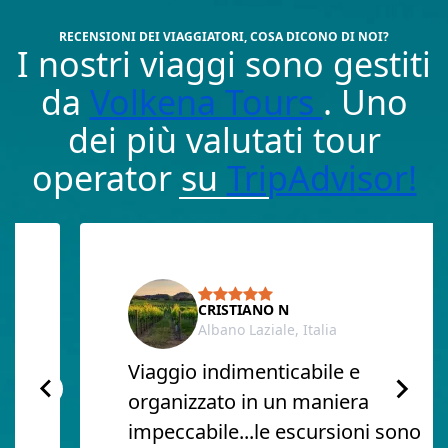
RECENSIONI DEI VIAGGIATORI, COSA DICONO DI NOI?
I nostri viaggi sono gestiti
da
Volkena Tours
. Uno
dei più valutati tour
operator su
TripAdvisor!
CRISTIANO N
Albano Laziale, Italia
Viaggio indimenticabile e
organizzato in un maniera
impeccabile...le escursioni sono