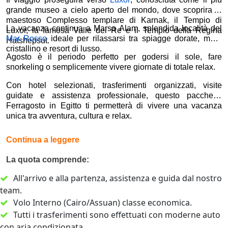
grande museo a cielo aperto del mondo, dove scoprirai il
maestoso
Complesso templare di Karnak
, il Tempio di
La vacanza continua a
Marsa Alam
, splendida località del
Luxor, la famosa
Valle dei Re
e il Tempio della Regina
Mar Rosso
ideale per rilassarsi tra spiagge dorate, mare
Hatshepsut.
cristallino e resort di lusso.
Agosto è il periodo perfetto per godersi il sole, fare
snorkeling o semplicemente vivere giornate di totale relax.
Con hotel selezionati, trasferimenti organizzati, visite
guidate e assistenza professionale, questo pacchetto
Ferragosto in Egitto ti permetterà di vivere una vacanza
unica tra avventura, cultura e relax.
Continua a leggere
La quota comprende:
All'arrivo e alla partenza, assistenza e guida dal nostro
team.
Volo Interno (Cairo/Assuan) classe economica.
Tutti i trasferimenti sono effettuati con moderne auto
con aria condizionata.