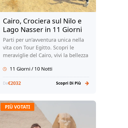
Cairo, Crociera sul Nilo e
Lago Nasser in 11 Giorni
Parti per un'avventura unica nella
vita con Tour Egitto. Scopri le
meraviglie del Cairo, vivi la bellezza
di una crociera sul Nilo e sul Lago
11 Giorni / 10 Notti
Nasser e immergiti nella ricca
storia e cultura dell'Egitto.
€2032
Da
Scopri Di Più
PIÙ VOTATI