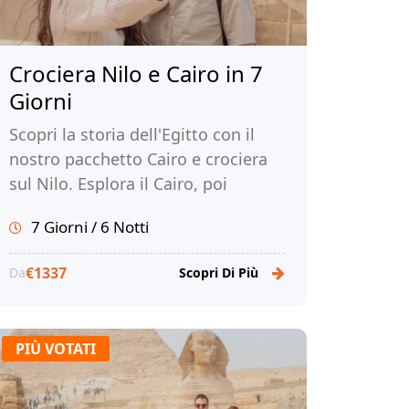
Crociera Nilo e Cairo in 7
Giorni
Scopri la storia dell'Egitto con il
nostro pacchetto Cairo e crociera
sul Nilo. Esplora il Cairo, poi
imbarcati sulla crociera sul Nilo.
7 Giorni / 6 Notti
Prenota ora con noi!
€1337
Da
Scopri Di Più
PIÙ VOTATI