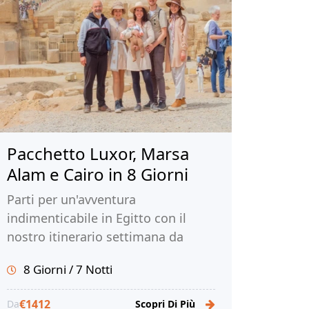
Pacchetto Luxor, Marsa
Alam e Cairo in 8 Giorni
Parti per un'avventura
indimenticabile in Egitto con il
nostro itinerario settimana da
sogno. Esplora Luxor, Marsa Alam e
8 Giorni / 7 Notti
Il Cairo. Prenota ora con Tour
Egitto!
€1412
Da
Scopri Di Più