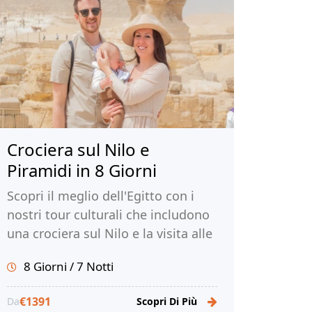
Crociera sul Nilo e
Piramidi in 8 Giorni
Scopri il meglio dell'Egitto con i
nostri tour culturali che includono
una crociera sul Nilo e la visita alle
iconiche piramidi. Immergeti
8 Giorni / 7 Notti
nell'antica civiltà dei faraoni.
Prenota ora con Tour Egitto!
€1391
Da
Scopri Di Più