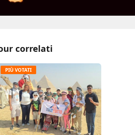
our correlati
PIÙ VOTATI