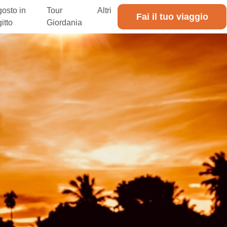
osto in
Tour
Altri
Fai il tuo viaggio
itto
Giordania