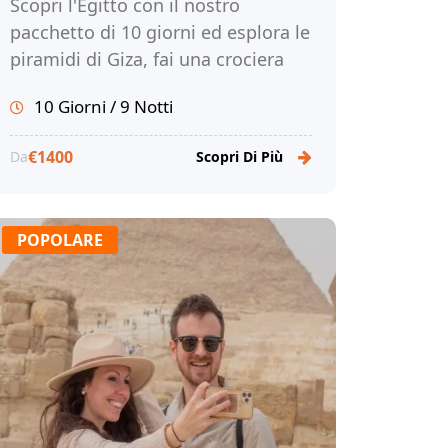
Scopri l'Egitto con il nostro
pacchetto di 10 giorni ed esplora le
piramidi di Giza, fai una crociera
sul Nilo e rilassati sulle spiagge di
10 Giorni / 9 Notti
Hurghada. Prenota!
€1400
Da
Scopri Di Più
POPOLARE