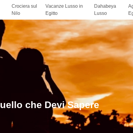
Crociera sul
Vacanze Lusso in
Dahabeya
Ag
Nilo
Egitto
Lusso
Eg
quello che Devi Sapere