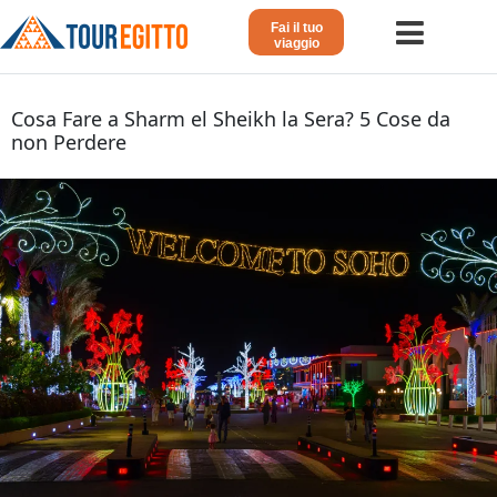
Fai il tuo
viaggio
Home
Cosa Fare a Sharm el Sheikh la Sera? 5 Cose da
non Perdere
Viaggio in Egitto
Crociera sul Nilo
Vacanze Lusso in Egitto
Dahabeya Lusso
Agosto in Egitto
Tour Giordania
Altri
Blog 𓁐