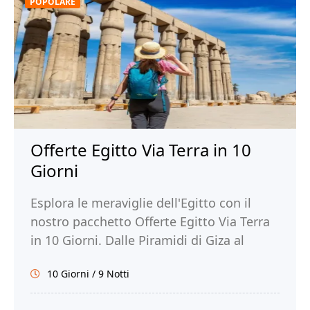
POPOLARE
Offerte Egitto Via Terra in 10
Giorni
Esplora le meraviglie dell'Egitto con il
nostro pacchetto Offerte Egitto Via Terra
in 10 Giorni. Dalle Piramidi di Giza al
Tempio di Philae, scopri la ricca storia e la
10 Giorni / 9 Notti
bellezza dell'Egitto. Prenota la tua
avventura con Tour Egitto!