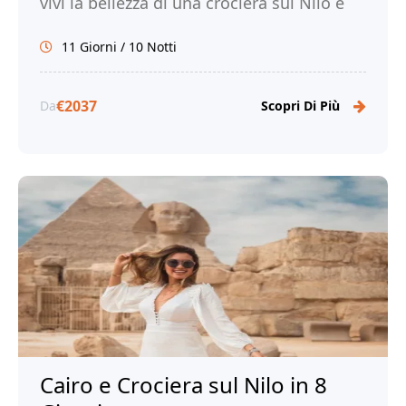
vivi la bellezza di una crociera sul Nilo e
sul Lago Nasser e immergiti nella ricca
11 Giorni / 10 Notti
storia e cultura dell'Egitto.
€2037
Da
Scopri Di Più
Cairo e Crociera sul Nilo in 8