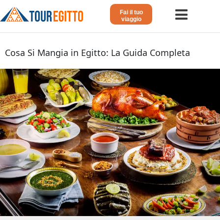
Fai il tuo
viaggio
Home
Cosa Si Mangia in Egitto: La Guida Completa
Viaggio in Egitto
Crociera sul Nilo
Vacanze Lusso in Egitto
Dahabeya Lusso
Agosto in Egitto
Tour Giordania
Altri
Blog 𓁐