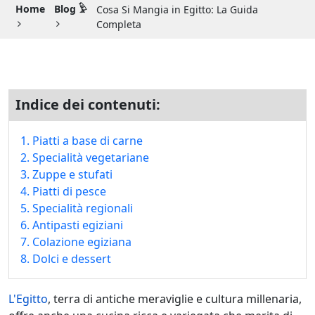
Guida di Viaggio 𓉔
Home
Blog 𓅱
Cosa Si Mangia in Egitto: La Guida
Completa
Guida di Viaggio Giordania
Indice dei contenuti:
1. Piatti a base di carne
2. Specialità vegetariane
3. Zuppe e stufati
4. Piatti di pesce
5. Specialità regionali
6. Antipasti egiziani
7. Colazione egiziana
8. Dolci e dessert
L'Egitto
, terra di antiche meraviglie e cultura millenaria,