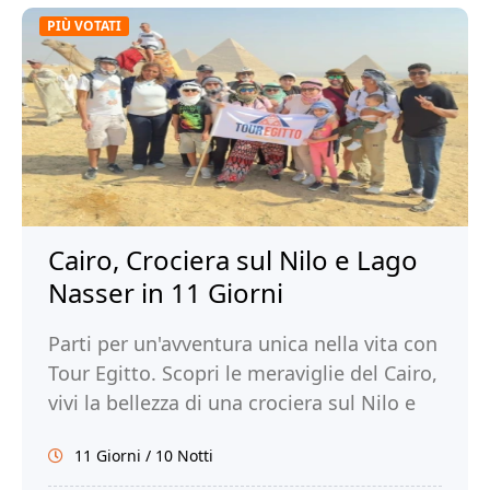
PIÙ VOTATI
Cairo, Crociera sul Nilo e Lago
Nasser in 11 Giorni
Parti per un'avventura unica nella vita con
Tour Egitto. Scopri le meraviglie del Cairo,
vivi la bellezza di una crociera sul Nilo e
sul Lago Nasser e immergiti nella ricca
11 Giorni / 10 Notti
storia e cultura dell'Egitto.