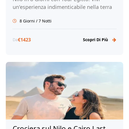
un'esperienza indimenticabile nella terra
dei faraoni e prenota ora!
8 Giorni / 7 Notti
€1423
Da
Scopri Di Più
Crociera sul Nilo e Cairo Last