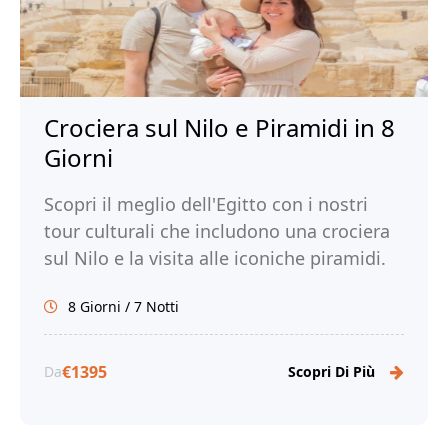
Crociera sul Nilo e Piramidi in 8
Giorni
Scopri il meglio dell'Egitto con i nostri
tour culturali che includono una crociera
sul Nilo e la visita alle iconiche piramidi.
Immergeti nell'antica civiltà dei faraoni.
8 Giorni / 7 Notti
Prenota ora con Tour Egitto!
€1395
Da
Scopri Di Più