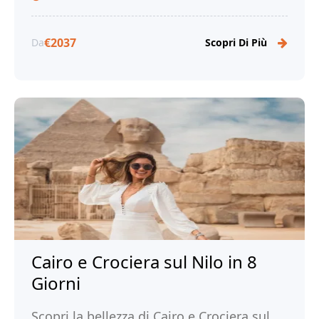
storia e cultura dell'Egitto.
€2037
Da
Scopri Di Più
Cairo e Crociera sul Nilo in 8
Giorni
Scopri la bellezza di Cairo e Crociera sul