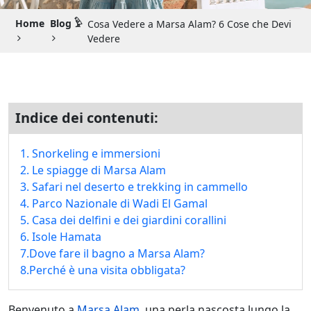
Guida di Viaggio 𓉔
Home
Blog 𓅱
Cosa Vedere a Marsa Alam? 6 Cose che Devi
Guida di Viaggio Giordania
Vedere
Indice dei contenuti:
1. Snorkeling e immersioni
2. Le spiagge di Marsa Alam
3. Safari nel deserto e trekking in cammello
4. Parco Nazionale di Wadi El Gamal
5. Casa dei delfini e dei giardini corallini
6. Isole Hamata
7.Dove fare il bagno a Marsa Alam?
8.Perché è una visita obbligata?
Benvenuto a
Marsa Alam
, una perla nascosta lungo la