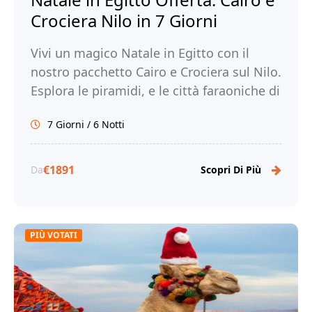
Crociera Nilo in 7 Giorni
Vivi un magico Natale in Egitto con il
nostro pacchetto Cairo e Crociera sul Nilo.
Esplora le piramidi, e le città faraoniche di
Luxor e Assuan. Prenota ora per una
7 Giorni / 6 Notti
vacanza memorabile!
€1891
Da
Scopri Di Più
PIÙ VOTATI