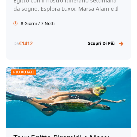
Egitto con il nostro itinerario settimana
da sogno. Esplora Luxor, Marsa Alam e Il
Cairo. Prenota ora con Tour Egitto!
8 Giorni / 7 Notti
€1412
Da
Scopri Di Più
PIÙ VOTATI