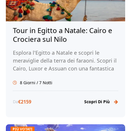
Tour in Egitto a Natale: Cairo e
Crociera sul Nilo
Esplora l'Egitto a Natale e scopri le
meraviglie della terra dei faraoni. Scopri il
Cairo, Luxor e Assuan con una fantastica
crociera. Prenota ora e create ricordi
8 Giorni / 7 Notti
indimenticabili!
€2159
Da
Scopri Di Più
PIÙ VOTATI