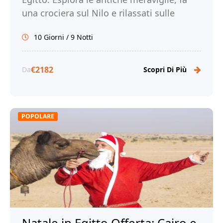
una crociera sul Nilo e rilassati sulle
splendide spiagge di Marsa Alam. Prenota
10 Giorni / 9 Notti
subito!
€2182
Da
Scopri Di Più
POPOLARE
Natale in Egitto Offerta: Cairo e