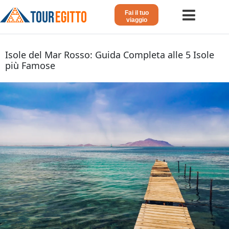
Fai il tuo
viaggio
Home
Isole del Mar Rosso: Guida Completa alle 5 Isole
più Famose
Viaggio in Egitto
Crociera sul Nilo
Vacanze Lusso in Egitto
Dahabeya Lusso
Agosto in Egitto
Tour Giordania
Altri
Blog 𓁐