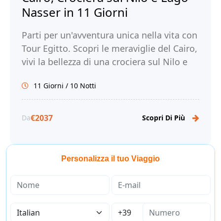
Nasser in 11 Giorni
Parti per un'avventura unica nella vita con
Tour Egitto. Scopri le meraviglie del Cairo,
vivi la bellezza di una crociera sul Nilo e
sul Lago Nasser e immergiti nella ricca
11 Giorni / 10 Notti
storia e cultura dell'Egitto.
€2037
Da
Scopri Di Più
Personalizza il tuo Viaggio