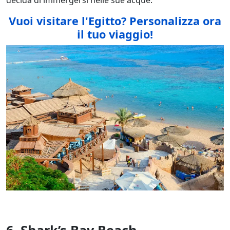
decida di immergersi nelle sue acque.
Vuoi visitare l'Egitto
? Personalizza ora
il tuo viaggio!
6. Shark’s Bay Beach