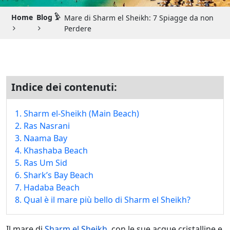
Guida di Viaggio 𓉔
Home
Blog 𓅱
Mare di Sharm el Sheikh: 7 Spiagge da non
Guida di Viaggio Giordania
Perdere
Indice dei contenuti:
1. Sharm el-Sheikh (Main Beach)
2. Ras Nasrani
3. Naama Bay
4. Khashaba Beach
5. Ras Um Sid
6. Shark’s Bay Beach
7. Hadaba Beach
8. Qual è il mare più bello di Sharm el Sheikh?
Il mare di
Sharm el Sheikh
, con le sue acque cristalline e