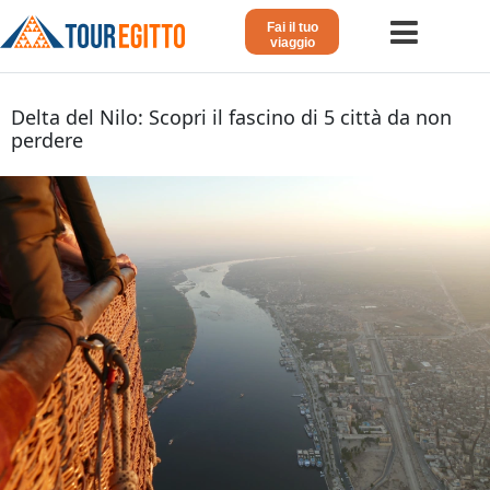
Fai il tuo
viaggio
Home
Delta del Nilo: Scopri il fascino di 5 città da non
perdere
Viaggio in Egitto
Crociera sul Nilo
Vacanze Lusso in Egitto
Dahabeya Lusso
Agosto in Egitto
Tour Giordania
Altri
Blog 𓁐