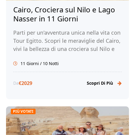
Cairo, Crociera sul Nilo e Lago
Nasser in 11 Giorni
Parti per un'avventura unica nella vita con
Tour Egitto. Scopri le meraviglie del Cairo,
vivi la bellezza di una crociera sul Nilo e
sul Lago Nasser e immergiti nella ricca
11 Giorni / 10 Notti
storia e cultura dell'Egitto.
€2029
Da
Scopri Di Più
PIÙ VOTATI