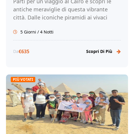
Parti per un viaggio al Cairo e scopri le
antiche meraviglie di questa vibrante
città. Dalle iconiche piramidi ai vivaci
mercati, immergiti nella ricca storia e
5 Giorni / 4 Notti
cultura del Cairo. Prenota ora il tuo
viaggio al Cairo con Tour Egitto!
€635
Da
Scopri Di Più
PIÙ VOTATI