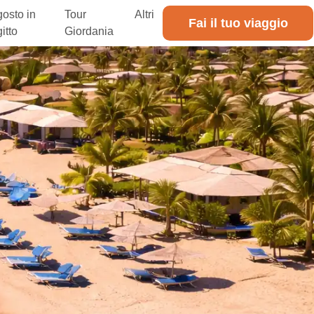
osto in
Tour
Altri
Fai il tuo viaggio
itto
Giordania