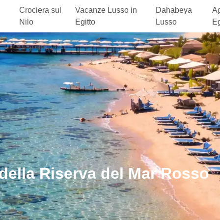
Crociera sul
Vacanze Lusso in
Dahabeya
Ag
Nilo
Egitto
Lusso
Eg
 della Riserva del Mar Rosso