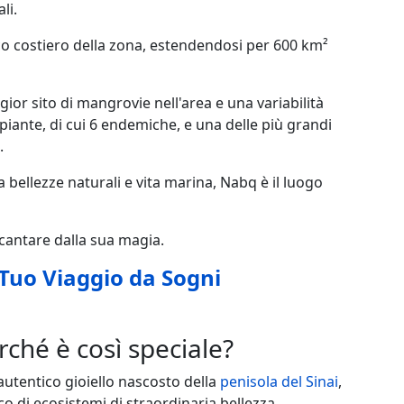
li.
co costiero della zona, estendendosi per 600 km²
ior sito di mangrovie nell'area e una variabilità
piante, di cui 6 endemiche, e una delle più grandi
.
 bellezze naturali e vita marina, Nabq è il luogo
incantare dalla sua magia.
 Tuo Viaggio da Sogni
rché è così speciale?
autentico gioiello nascosto della
penisola del Sinai
,
 di ecosistemi di straordinaria bellezza.