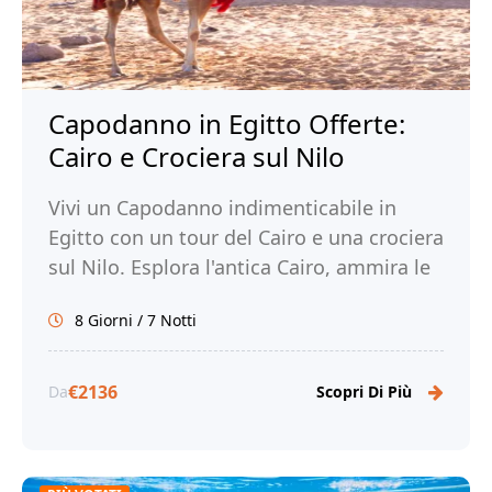
Capodanno in Egitto Offerte:
Cairo e Crociera sul Nilo
Vivi un Capodanno indimenticabile in
Egitto con un tour del Cairo e una crociera
sul Nilo. Esplora l'antica Cairo, ammira le
meraviglie di Luxor e Assuan. Prenota ora
8 Giorni / 7 Notti
con Tour Egitto!
€2136
Da
Scopri Di Più