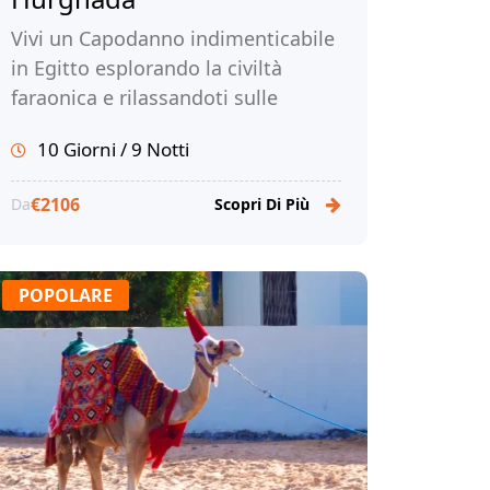
Vivi un Capodanno indimenticabile
in Egitto esplorando la civiltà
faraonica e rilassandoti sulle
spiagge da sogno di Hurghada.
10 Giorni / 9 Notti
Prenota ora per un'esperienza di
viaggio personalizzata!
€2106
Da
Scopri Di Più
POPOLARE