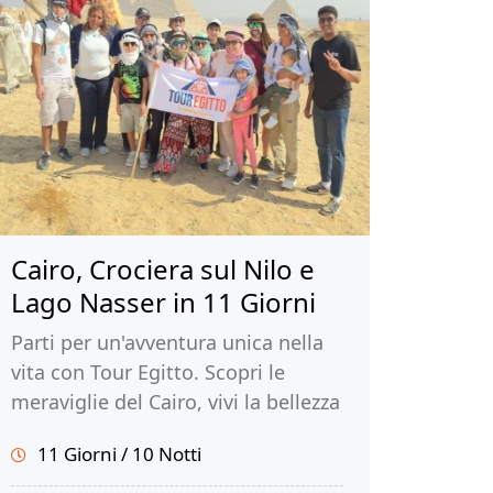
Cairo, Crociera sul Nilo e
Lago Nasser in 11 Giorni
Parti per un'avventura unica nella
vita con Tour Egitto. Scopri le
meraviglie del Cairo, vivi la bellezza
di una crociera sul Nilo e sul Lago
11 Giorni / 10 Notti
Nasser e immergiti nella ricca
storia e cultura dell'Egitto.