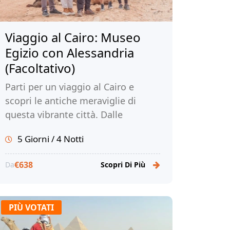
Viaggio al Cairo: Museo
Egizio con Alessandria
(Facoltativo)
Parti per un viaggio al Cairo e
scopri le antiche meraviglie di
questa vibrante città. Dalle
iconiche piramidi ai vivaci mercati,
5 Giorni / 4 Notti
immergiti nella ricca storia e
cultura del Cairo. Prenota ora il tuo
€638
Da
Scopri Di Più
viaggio al Cairo con Tour Egitto!
PIÙ VOTATI