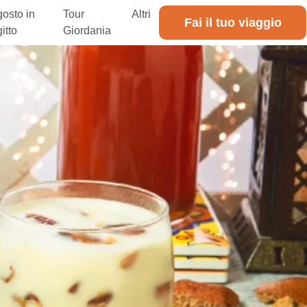
osto in
Tour
Altri
Fai il tuo viaggio
itto
Giordania