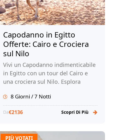
Capodanno in Egitto
Offerte: Cairo e Crociera
sul Nilo
Vivi un Capodanno indimenticabile
in Egitto con un tour del Cairo e
una crociera sul Nilo. Esplora
l'antica Cairo, ammira le meraviglie
8 Giorni / 7 Notti
di Luxor e Assuan. Prenota ora con
Tour Egitto!
€2136
Da
Scopri Di Più
PIÙ VOTATI