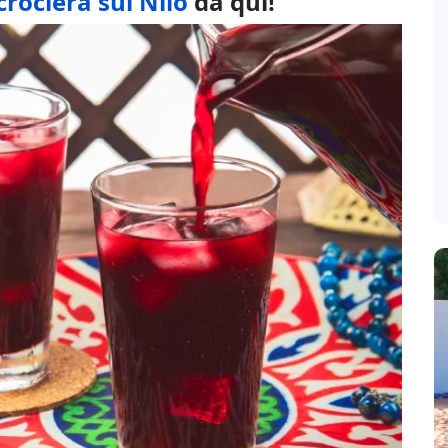
crociera sul Nilo
da qui!