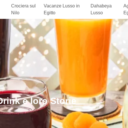
Crociera sul
Vacanze Lusso in
Dahabeya
Ag
Nilo
Egitto
Lusso
Eg
rink e loro Storie