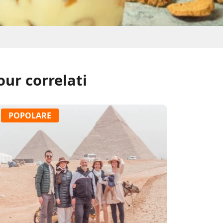
our correlati
POPOLARE