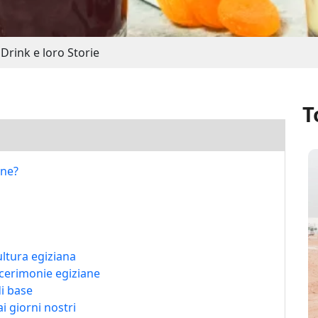
 Drink e loro Storie
T
ane?
ultura egiziana
e cerimonie egiziane
di base
i giorni nostri