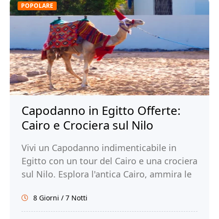
POPOLARE
Capodanno in Egitto Offerte:
Cairo e Crociera sul Nilo
Vivi un Capodanno indimenticabile in
Egitto con un tour del Cairo e una crociera
sul Nilo. Esplora l'antica Cairo, ammira le
meraviglie di Luxor e Assuan. Prenota ora
8 Giorni / 7 Notti
con Tour Egitto!