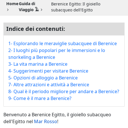
Guida di Viaggio 𓉔
Home
Guida di
Berenice Egitto: Il gioiello
Viaggio 𓄿
subacqueo dell'Egitto
Guida di Viaggio Giordania
Indice dei contenuti:
1- Esplorando le meraviglie subacquee di Berenice
2- I luoghi più popolari per le immersioni e lo
snorkeling a Berenice
3- La vita marina a Berenice
4- Suggerimenti per visitare Berenice
5- Opzioni di alloggio a Berenice
7- Altre attrazioni e attività a Berenice
8- Qual è il periodo migliore per andare a Berenice?
9- Come è il mare a Berenice?
Benvenuto a Berenice Egitto, il gioiello subacqueo
dell'Egitto nel
Mar Rosso
!