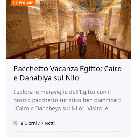
POPOLARE
Pacchetto Vacanza Egitto: Cairo
e Dahabiya sul Nilo
Esplora le meraviglie dell'Egitto con il
nostro pacchetto turistico ben pianificato
"Cairo e Dahabeya sul Nilo". Visita le
Piramidi di Giza, il Museo Egizio, Luxor,
8 Giorni / 7 Notti
Assuan e molto altro. Prenota ora!