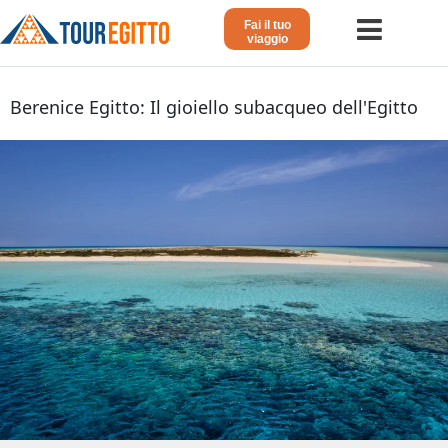
Fai il tuo
viaggio
Home
Berenice Egitto: Il gioiello subacqueo dell'Egitto
Viaggio in Egitto
Crociera sul Nilo
Vacanze Lusso in Egitto
Dahabeya Lusso
Agosto in Egitto
Tour Giordania
Altri
Blog 𓁐