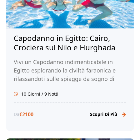
Capodanno in Egitto: Cairo,
Crociera sul Nilo e Hurghada
Vivi un Capodanno indimenticabile in
Egitto esplorando la civiltà faraonica e
rilassandoti sulle spiagge da sogno di
Hurghada. Prenota ora per un'esperienza
10 Giorni / 9 Notti
di viaggio personalizzata!
€2100
Da
Scopri Di Più