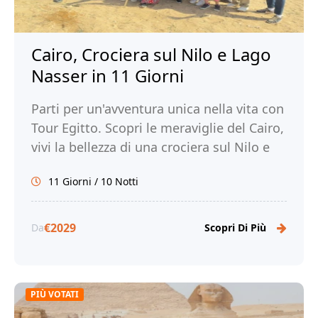
Cairo, Crociera sul Nilo e Lago
Nasser in 11 Giorni
Parti per un'avventura unica nella vita con
Tour Egitto. Scopri le meraviglie del Cairo,
vivi la bellezza di una crociera sul Nilo e
sul Lago Nasser e immergiti nella ricca
11 Giorni / 10 Notti
storia e cultura dell'Egitto.
€2029
Da
Scopri Di Più
PIÙ VOTATI