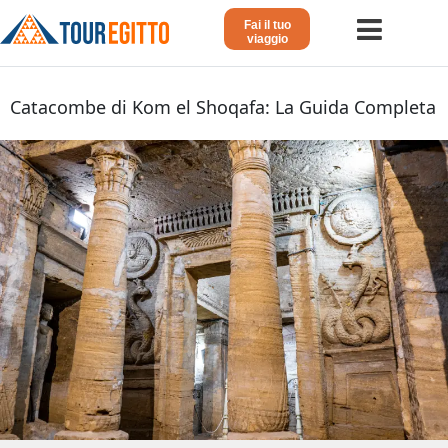
Fai il tuo
viaggio
Home
Catacombe di Kom el Shoqafa: La Guida Completa
Viaggio in Egitto
Crociera sul Nilo
Vacanze Lusso in Egitto
Dahabeya Lusso
Agosto in Egitto
Tour Giordania
Altri
Blog 𓁐