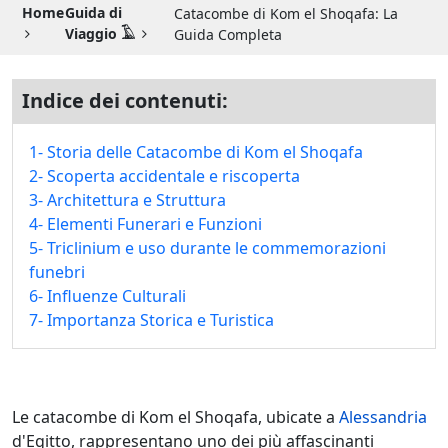
Guida di Viaggio 𓉔
Home
Guida di
Catacombe di Kom el Shoqafa: La
Viaggio 𓄿
Guida Completa
Guida di Viaggio Giordania
Indice dei contenuti:
1- Storia delle Catacombe di Kom el Shoqafa
2- Scoperta accidentale e riscoperta
3- Architettura e Struttura
4- Elementi Funerari e Funzioni
5- Triclinium e uso durante le commemorazioni
funebri
6- Influenze Culturali
7- Importanza Storica e Turistica
Le catacombe di Kom el Shoqafa, ubicate a
Alessandria
d'Egitto, rappresentano uno dei più affascinanti