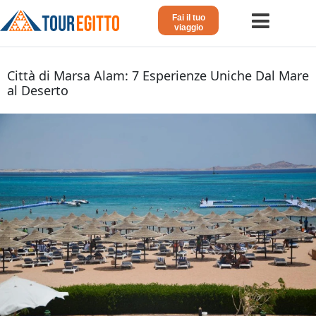
Fai il tuo
viaggio
Home
Città di Marsa Alam: 7 Esperienze Uniche Dal Mare
al Deserto
Viaggio in Egitto
Crociera sul Nilo
Vacanze Lusso in Egitto
Dahabeya Lusso
Agosto in Egitto
Tour Giordania
Altri
Blog 𓁐