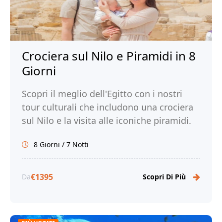
Crociera sul Nilo e Piramidi in 8
Giorni
Scopri il meglio dell'Egitto con i nostri
tour culturali che includono una crociera
sul Nilo e la visita alle iconiche piramidi.
Immergeti nell'antica civiltà dei faraoni.
8 Giorni / 7 Notti
Prenota ora con Tour Egitto!
€1395
Da
Scopri Di Più