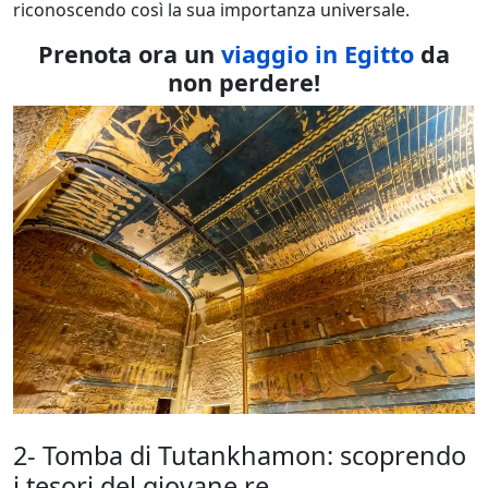
riconoscendo così la sua importanza universale.
Prenota ora un
viaggio in Egitto
da
non perdere!
2- Tomba di Tutankhamon: scoprendo
i tesori del giovane re