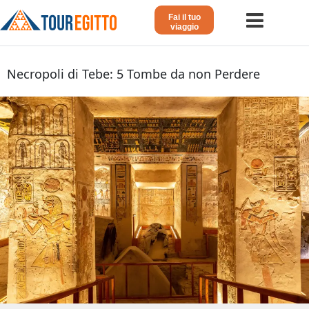
Fai il tuo
viaggio
Home
Necropoli di Tebe: 5 Tombe da non Perdere
Viaggio in Egitto
Crociera sul Nilo
Vacanze Lusso in Egitto
Dahabeya Lusso
Agosto in Egitto
Tour Giordania
Altri
Blog 𓁐