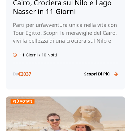
Cairo, Crociera sul Nilo e Lago
Nasser in 11 Giorni
Parti per un'avventura unica nella vita con
Tour Egitto. Scopri le meraviglie del Cairo,
vivi la bellezza di una crociera sul Nilo e
sul Lago Nasser e immergiti nella ricca
11 Giorni / 10 Notti
storia e cultura dell'Egitto.
€2037
Da
Scopri Di Più
PIÙ VOTATI