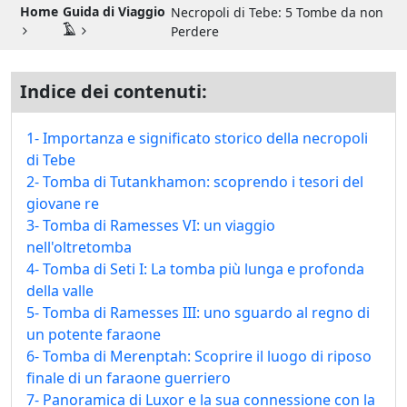
Guida di Viaggio 𓉔
Home
Guida di Viaggio
Necropoli di Tebe: 5 Tombe da non
𓄿
Perdere
Guida di Viaggio Giordania
Indice dei contenuti:
1- Importanza e significato storico della necropoli
di Tebe
2- Tomba di Tutankhamon: scoprendo i tesori del
giovane re
3- Tomba di Ramesses VI: un viaggio
nell'oltretomba
4- Tomba di Seti I: La tomba più lunga e profonda
della valle
5- Tomba di Ramesses III: uno sguardo al regno di
un potente faraone
6- Tomba di Merenptah: Scoprire il luogo di riposo
finale di un faraone guerriero
7- Panoramica di Luxor e la sua connessione con la