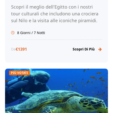
Scopri il meglio dell'Egitto con i nostri
tour culturali che includono una crociera
sul Nilo e la visita alle iconiche piramidi.
Immergeti nell'antica civiltà dei faraoni.
8 Giorni / 7 Notti
Prenota ora con Tour Egitto!
€1391
Da
Scopri Di Più
PIÙ VOTATI