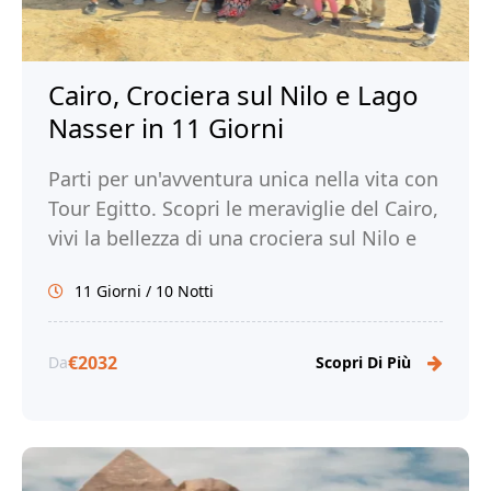
Cairo, Crociera sul Nilo e Lago
Nasser in 11 Giorni
Parti per un'avventura unica nella vita con
Tour Egitto. Scopri le meraviglie del Cairo,
vivi la bellezza di una crociera sul Nilo e
sul Lago Nasser e immergiti nella ricca
11 Giorni / 10 Notti
storia e cultura dell'Egitto.
€2032
Da
Scopri Di Più