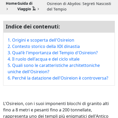
Guida di Viaggio 𓉔
Home
Guida di
Osireion di Abydos: Segreti Nascosti
Viaggio 𓄿
del Tempio
Guida di Viaggio Giordania
Indice dei contenuti:
1. Origini e scoperta dell'Osireion
2. Contesto storico della XIX dinastia
3. Qual'è l'importanza del Tempio d'Osireion?
4. Il ruolo dell'acqua e del ciclo vitale
5. Quali sono le caratteristiche architettoniche
uniche dell'Osireion?
6. Perché la datazione dell'Osireion è controversa?
L'Osireion, con i suoi imponenti blocchi di granito alti
fino a 8 metri e pesanti fino a 200 tonnellate,
rappresenta uno dei templi più enigmatici dell'Antico