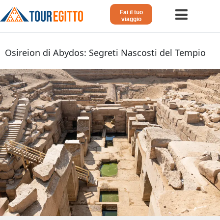
Fai il tuo
viaggio
Home
Osireion di Abydos: Segreti Nascosti del Tempio
Viaggio in Egitto
Crociera sul Nilo
Vacanze Lusso in Egitto
Dahabeya Lusso
Agosto in Egitto
Tour Giordania
Altri
Blog 𓁐