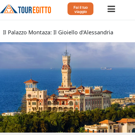
Fai il tuo
viaggio
Home
Il Palazzo Montaza: Il Gioiello d'Alessandria
Viaggio in Egitto
Crociera sul Nilo
Vacanze Lusso in Egitto
Dahabeya Lusso
Agosto in Egitto
Tour Giordania
Altri
Blog 𓁐