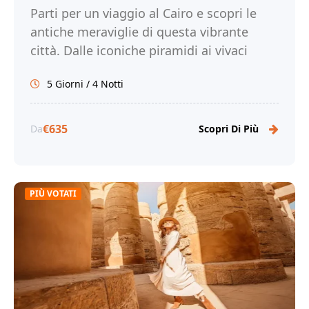
Parti per un viaggio al Cairo e scopri le
antiche meraviglie di questa vibrante
città. Dalle iconiche piramidi ai vivaci
mercati, immergiti nella ricca storia e
5 Giorni / 4 Notti
cultura del Cairo. Prenota ora il tuo
viaggio al Cairo con Tour Egitto!
€635
Da
Scopri Di Più
PIÙ VOTATI