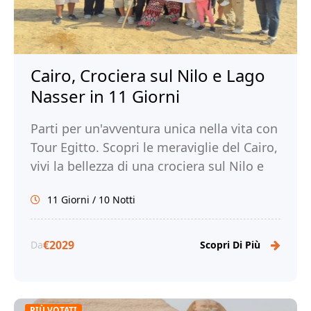
Cairo, Crociera sul Nilo e Lago
Nasser in 11 Giorni
Parti per un'avventura unica nella vita con
Tour Egitto. Scopri le meraviglie del Cairo,
vivi la bellezza di una crociera sul Nilo e
sul Lago Nasser e immergiti nella ricca
11 Giorni / 10 Notti
storia e cultura dell'Egitto.
€2029
Da
Scopri Di Più
PIÙ VOTATI