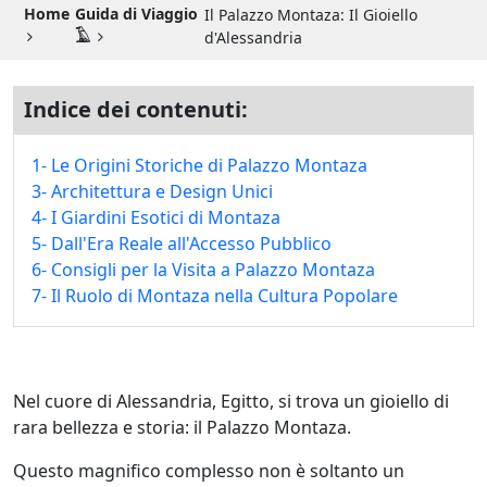
Guida di Viaggio 𓉔
Home
Guida di Viaggio
Il Palazzo Montaza: Il Gioiello
𓄿
d'Alessandria
Guida di Viaggio Giordania
Indice dei contenuti:
1- Le Origini Storiche di Palazzo Montaza
3- Architettura e Design Unici
4- I Giardini Esotici di Montaza
5- Dall'Era Reale all'Accesso Pubblico
6- Consigli per la Visita a Palazzo Montaza
7- Il Ruolo di Montaza nella Cultura Popolare
Nel cuore di Alessandria, Egitto, si trova un gioiello di
rara bellezza e storia: il Palazzo Montaza.
Questo magnifico complesso non è soltanto un