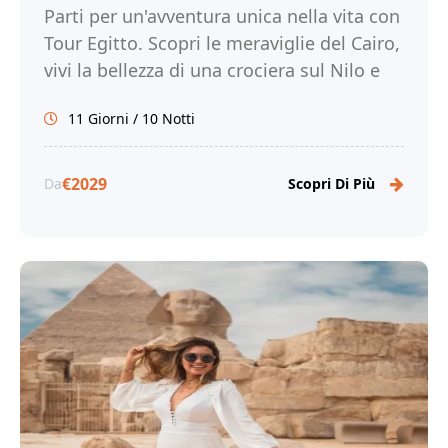
Parti per un'avventura unica nella vita con
Tour Egitto. Scopri le meraviglie del Cairo,
vivi la bellezza di una crociera sul Nilo e
sul Lago Nasser e immergiti nella ricca
11 Giorni / 10 Notti
storia e cultura dell'Egitto.
€2029
Da
Scopri Di Più