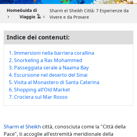
Guida di Viaggio 𓉔
Home
Guida di
Sharm el Sheikh Città: 7 Esperienze da
Guida di Viaggio Giordania
Viaggio 𓄿
Vivere e da Provare
Indice dei contenuti:
1. Immersioni nella barriera corallina
2. Snorkeling a Ras Mohammed
3. Passeggiata serale a Naama Bay
4. Escursione nel deserto del Sinai
5. Visita al Monastero di Santa Caterina
6. Shopping all’Old Market
7. Crociera sul Mar Rosso
Sharm el Sheikh
città, conosciuta come la "Città della
Pace", ti accoglie all'estremità meridionale della