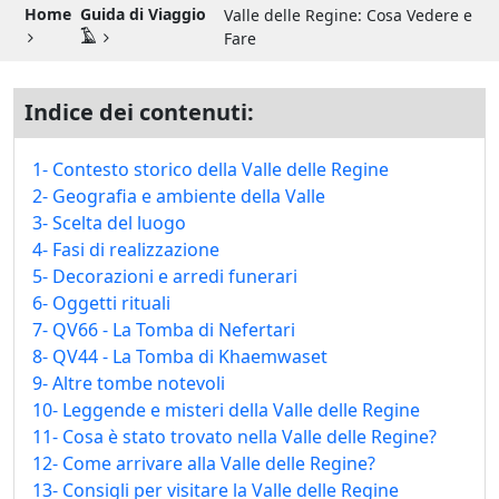
Guida di Viaggio 𓉔
Home
Guida di Viaggio
Valle delle Regine: Cosa Vedere e
𓄿
Fare
Guida di Viaggio Giordania
Indice dei contenuti:
1- Contesto storico della Valle delle Regine
2- Geografia e ambiente della Valle
3- Scelta del luogo
4- Fasi di realizzazione
5- Decorazioni e arredi funerari
6- Oggetti rituali
7- QV66 - La Tomba di Nefertari
8- QV44 - La Tomba di Khaemwaset
9- Altre tombe notevoli
10- Leggende e misteri della Valle delle Regine
11- Cosa è stato trovato nella Valle delle Regine?
12- Come arrivare alla Valle delle Regine?
13- Consigli per visitare la Valle delle Regine