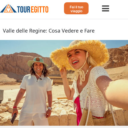
Fai il tuo
viaggio
Home
Valle delle Regine: Cosa Vedere e Fare
Viaggio in Egitto
Crociera sul Nilo
Vacanze Lusso in Egitto
Dahabeya Lusso
Agosto in Egitto
Tour Giordania
Altri
Blog 𓁐