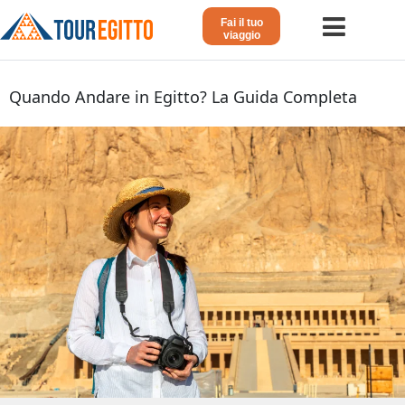
Fai il tuo
viaggio
Home
Quando Andare in Egitto? La Guida Completa
Viaggio in Egitto
Crociera sul Nilo
Vacanze Lusso in Egitto
Dahabeya Lusso
Agosto in Egitto
Tour Giordania
Altri
Blog 𓁐