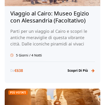
Viaggio al Cairo: Museo Egizio
con Alessandria (Facoltativo)
Parti per un viaggio al Cairo e scopri le
antiche meraviglie di questa vibrante
città. Dalle iconiche piramidi ai vivaci
mercati, immergiti nella ricca storia e
5 Giorni / 4 Notti
cultura del Cairo. Prenota ora il tuo
viaggio al Cairo con Tour Egitto!
€638
Da
Scopri Di Più
PIÙ VOTATI