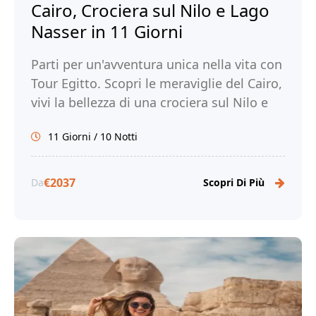
Cairo, Crociera sul Nilo e Lago
Nasser in 11 Giorni
Parti per un'avventura unica nella vita con
Tour Egitto. Scopri le meraviglie del Cairo,
vivi la bellezza di una crociera sul Nilo e
sul Lago Nasser e immergiti nella ricca
11 Giorni / 10 Notti
storia e cultura dell'Egitto.
€2037
Da
Scopri Di Più