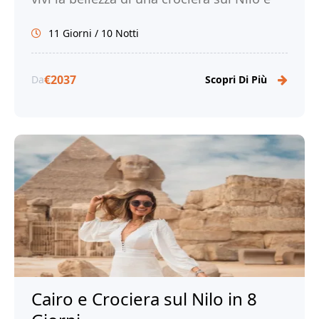
sul Lago Nasser e immergiti nella ricca
11 Giorni / 10 Notti
storia e cultura dell'Egitto.
€2037
Da
Scopri Di Più
Cairo e Crociera sul Nilo in 8