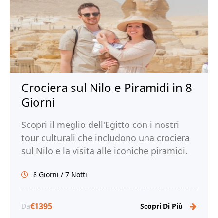
Crociera sul Nilo e Piramidi in 8
Giorni
Scopri il meglio dell'Egitto con i nostri
tour culturali che includono una crociera
sul Nilo e la visita alle iconiche piramidi.
Immergeti nell'antica civiltà dei faraoni.
8 Giorni / 7 Notti
Prenota ora con Tour Egitto!
€1395
Da
Scopri Di Più