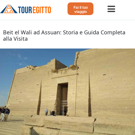
Fai il tuo
viaggio
Home
Beit el Wali ad Assuan: Storia e Guida Completa
alla Visita
Viaggio in Egitto
Crociera sul Nilo
Vacanze Lusso in Egitto
Dahabeya Lusso
Agosto in Egitto
Tour Giordania
Altri
Blog 𓁐