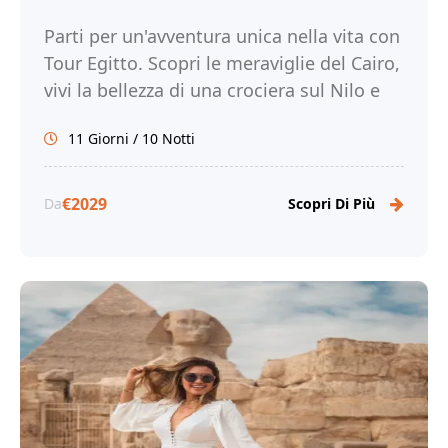
Parti per un'avventura unica nella vita con
Tour Egitto. Scopri le meraviglie del Cairo,
vivi la bellezza di una crociera sul Nilo e
sul Lago Nasser e immergiti nella ricca
11 Giorni / 10 Notti
storia e cultura dell'Egitto.
€2029
Da
Scopri Di Più