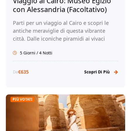
Viaggio al Cairo: Museo Egizio
con Alessandria (Facoltativo)
Parti per un viaggio al Cairo e scopri le
antiche meraviglie di questa vibrante
città. Dalle iconiche piramidi ai vivaci
mercati, immergiti nella ricca storia e
5 Giorni / 4 Notti
cultura del Cairo. Prenota ora il tuo
viaggio al Cairo con Tour Egitto!
€635
Da
Scopri Di Più
PIÙ VOTATI