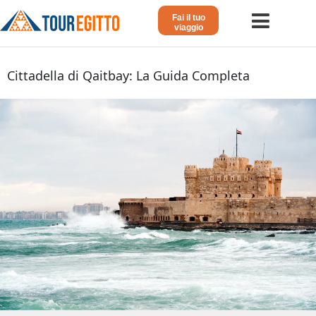
Fai il tuo
viaggio
Home
Cittadella di Qaitbay: La Guida Completa
Viaggio in Egitto
Crociera sul Nilo
Vacanze Lusso in Egitto
Dahabeya Lusso
Egitto Agosto
Tour Giordania
Altri
Blog 𓁐