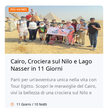
PIÙ VOTATI
Cairo, Crociera sul Nilo e Lago
Nasser in 11 Giorni
Parti per un'avventura unica nella vita con
Tour Egitto. Scopri le meraviglie del Cairo,
vivi la bellezza di una crociera sul Nilo e
sul Lago Nasser e immergiti nella ricca
11 Giorni / 10 Notti
storia e cultura dell'Egitto.