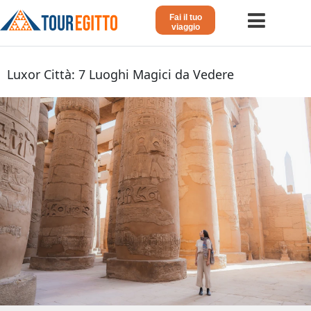
Fai il tuo
viaggio
Home
Luxor Città: 7 Luoghi Magici da Vedere
Viaggio in Egitto
Crociera sul Nilo
Vacanze Lusso in Egitto
Dahabeya Lusso
Agosto in Egitto
Tour Giordania
Altri
Blog 𓁐