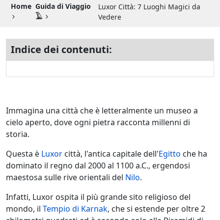
Guida di Viaggio 𓉔
Home
Guida di Viaggio
Luxor Città: 7 Luoghi Magici da
𓄿
Vedere
Guida di Viaggio Giordania
Indice dei contenuti:
Immagina una città che è letteralmente un museo a
cielo aperto, dove ogni pietra racconta millenni di
storia.
Questa è
Luxor
città, l'antica capitale dell'
Egitto
che ha
dominato il regno dal 2000 al 1100 a.C., ergendosi
maestosa sulle rive orientali del
Nilo
.
Infatti, Luxor ospita il più grande sito religioso del
mondo, il
Tempio di Karnak
, che si estende per oltre 2