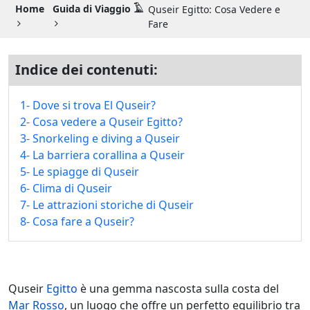
Guida di Viaggio 𓉔
Home
Guida di Viaggio 𓄿
Quseir Egitto: Cosa Vedere e
Fare
Guida di Viaggio Giordania
Indice dei contenuti:
1- Dove si trova El Quseir?
2- Cosa vedere a Quseir Egitto?
3- Snorkeling e diving a Quseir
4- La barriera corallina a Quseir
5- Le spiagge di Quseir
6- Clima di Quseir
7- Le attrazioni storiche di Quseir
8- Cosa fare a Quseir?
Quseir
Egitto
è una gemma nascosta sulla costa del
Mar Rosso
, un luogo che offre un perfetto equilibrio tra