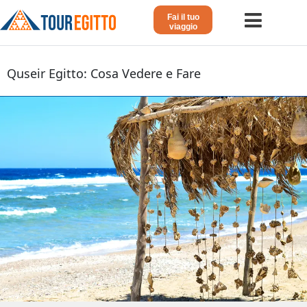
Fai il tuo
viaggio
Home
Quseir Egitto: Cosa Vedere e Fare
Viaggio in Egitto
Crociera sul Nilo
Vacanze Lusso in Egitto
Dahabeya Lusso
Agosto in Egitto
Tour Giordania
Altri
Blog 𓁐