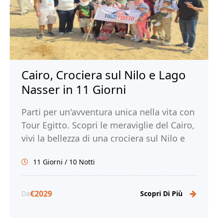
Cairo, Crociera sul Nilo e Lago
Nasser in 11 Giorni
Parti per un'avventura unica nella vita con
Tour Egitto. Scopri le meraviglie del Cairo,
vivi la bellezza di una crociera sul Nilo e
sul Lago Nasser e immergiti nella ricca
11 Giorni / 10 Notti
storia e cultura dell'Egitto.
€2029
Da
Scopri Di Più