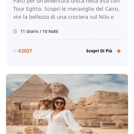
Parti per un'avventura unica nella vita con
Tour Egitto. Scopri le meraviglie del Cairo,
vivi la bellezza di una crociera sul Nilo e
sul Lago Nasser e immergiti nella ricca
11 Giorni / 10 Notti
storia e cultura dell'Egitto.
€2037
Da
Scopri Di Più