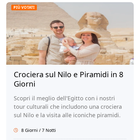
PIÙ VOTATI
Crociera sul Nilo e Piramidi in 8
Giorni
Scopri il meglio dell'Egitto con i nostri
tour culturali che includono una crociera
sul Nilo e la visita alle iconiche piramidi.
Immergeti nell'antica civiltà dei faraoni.
8 Giorni / 7 Notti
Prenota ora con Tour Egitto!