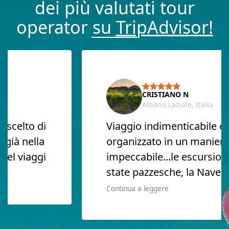
dei più valutati tour
operator su
TripAdvisor!
CRISTIANO N
Albano Laziale, Italia
lto di
Viaggio indimenticabile e
 nella
organizzato in un maniera
viaggi
impeccabile...le escursioni so
state pazzesche, la Nave e l' ho
Continua a leggere