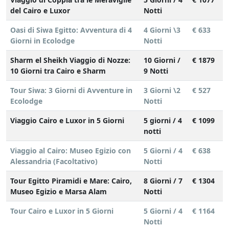
cosa sogni per questo viaggio e aiutarti a costruirlo insieme
del Cairo e Luxor
Notti
passo dopo passo, senza fretta.
Oasi di Siwa Egitto: Avventura di 4
4 Giorni \3
€ 633
Il viaggio dei tuoi sogni inizia con una semplice
Giorni in Ecolodge
Notti
richiesta.
Sharm el Sheikh Viaggio di Nozze:
10 Giorni /
€ 1879
10 Giorni tra Cairo e Sharm
9 Notti
Tour Siwa: 3 Giorni di Avventure in
3 Giorni \2
€ 527
Ecolodge
Notti
Viaggio Cairo e Luxor in 5 Giorni
5 giorni / 4
€ 1099
notti
Viaggio al Cairo: Museo Egizio con
5 Giorni / 4
€ 638
Alessandria (Facoltativo)
Notti
Tour Egitto Piramidi e Mare: Cairo,
8 Giorni / 7
€ 1304
Museo Egizio e Marsa Alam
Notti
Tour Cairo e Luxor in 5 Giorni
5 Giorni / 4
€ 1164
Notti