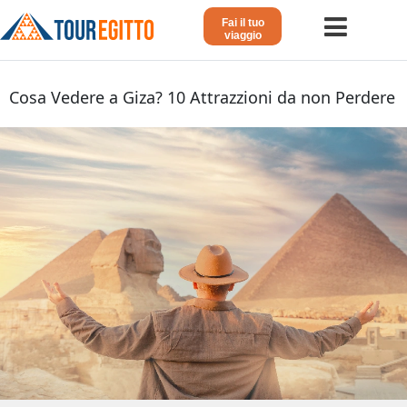
Fai il tuo
viaggio
Home
Cosa Vedere a Giza? 10 Attrazzioni da non Perdere
Viaggio in Egitto
Crociera sul Nilo
Vacanze Lusso in Egitto
Dahabeya Lusso
Agosto in Egitto
Tour Giordania
Altri
Blog 𓁐