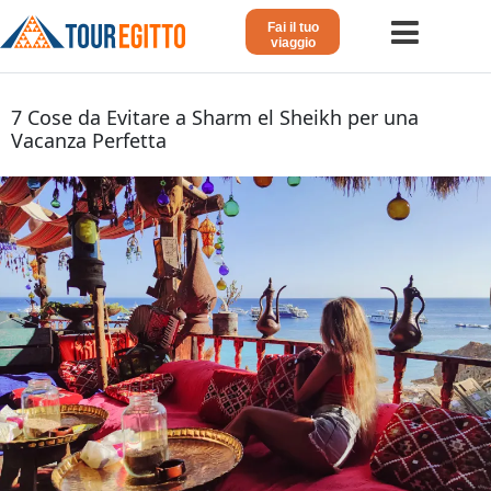
Fai il tuo
viaggio
Home
7 Cose da Evitare a Sharm el Sheikh per una
Vacanza Perfetta
Viaggio in Egitto
Crociera sul Nilo
Vacanze Lusso in Egitto
Dahabeya Lusso
Egitto Agosto
Tour Giordania
Altri
Blog 𓁐