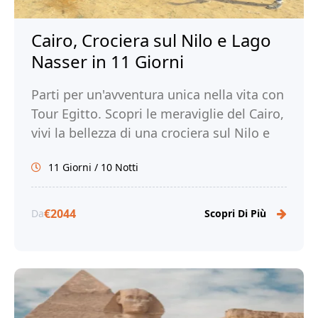
Cairo, Crociera sul Nilo e Lago
Nasser in 11 Giorni
Parti per un'avventura unica nella vita con
Tour Egitto. Scopri le meraviglie del Cairo,
vivi la bellezza di una crociera sul Nilo e
sul Lago Nasser e immergiti nella ricca
11 Giorni / 10 Notti
storia e cultura dell'Egitto.
€2044
Da
Scopri Di Più