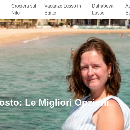
Crociera sul
Vacanze Lusso in
Dahabeya
Ag
Nilo
Egitto
Lusso
Eg
osto: Le Migliori Opzioni