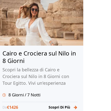
Cairo e Crociera sul Nilo in
8 Giorni
Scopri la bellezza di Cairo e
Crociera sul Nilo in 8 Giorni con
Tour Egitto. Vivi un'esperienza
indimenticabile nella terra dei
8 Giorni / 7 Notti
faraoni e prenota ora!
€1426
Da
Scopri Di Più