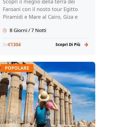
Scopri il meglio della terra dei
Faroani con il nosto tour Egitto
Piramidi e Mare al Cairo, Giza e
Marsa Alam. Prenota subito con
8 Giorni / 7 Notti
noi!
€1304
Da
Scopri Di Più
POPOLARE