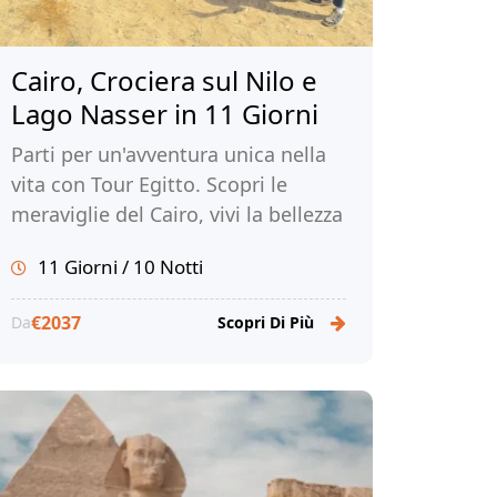
Cairo, Crociera sul Nilo e
Lago Nasser in 11 Giorni
Parti per un'avventura unica nella
vita con Tour Egitto. Scopri le
meraviglie del Cairo, vivi la bellezza
di una crociera sul Nilo e sul Lago
11 Giorni / 10 Notti
Nasser e immergiti nella ricca
storia e cultura dell'Egitto.
€2037
Da
Scopri Di Più