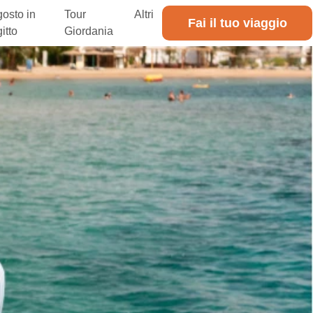
osto in
Tour
Altri
Fai il tuo viaggio
itto
Giordania