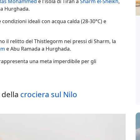
Ras Mohammed
e l'isola di Tiran a
Sharm el-Sheikh
,
n
a Hurghada.
 condizioni ideali con acqua calda (28-30°C) e
no il relitto del Thistlegorm nei pressi di Sharm, la
am
e Abu Ramada a Hurghada.
 rappresenta una meta imperdibile per gli
a della
crociera sul Nilo