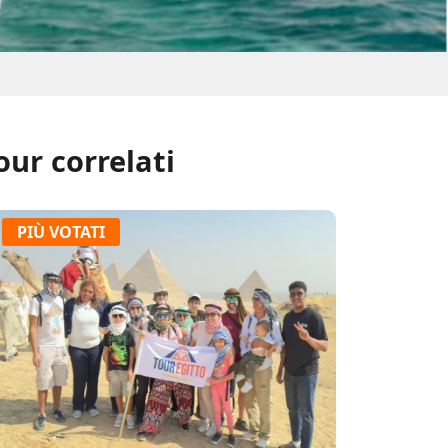
our correlati
PIÙ VOTATI