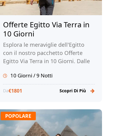
Offerte Egitto Via Terra in
10 Giorni
Esplora le meraviglie dell'Egitto
con il nostro pacchetto Offerte
Egitto Via Terra in 10 Giorni. Dalle
Piramidi di Giza al Tempio di
10 Giorni / 9 Notti
Philae, scopri la ricca storia e la
bellezza dell'Egitto. Prenota la tua
€1801
Da
Scopri Di Più
avventura con Tour Egitto!
POPOLARE