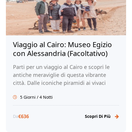
Viaggio al Cairo: Museo Egizio
con Alessandria (Facoltativo)
Parti per un viaggio al Cairo e scopri le
antiche meraviglie di questa vibrante
città. Dalle iconiche piramidi ai vivaci
mercati, immergiti nella ricca storia e
5 Giorni / 4 Notti
cultura del Cairo. Prenota ora il tuo
viaggio al Cairo con Tour Egitto!
€636
Da
Scopri Di Più