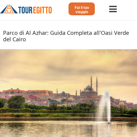
Fai il tuo
viaggio
Home
Parco di Al Azhar: Guida Completa all'Oasi Verde
del Cairo
Viaggio in Egitto
Crociera sul Nilo
Vacanze Lusso in Egitto
Dahabeya Lusso
Agosto in Egitto
Tour Giordania
Altri
Blog 𓁐