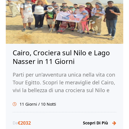
Cairo, Crociera sul Nilo e Lago
Nasser in 11 Giorni
Parti per un'avventura unica nella vita con
Tour Egitto. Scopri le meraviglie del Cairo,
vivi la bellezza di una crociera sul Nilo e
sul Lago Nasser e immergiti nella ricca
11 Giorni / 10 Notti
storia e cultura dell'Egitto.
€2032
Da
Scopri Di Più