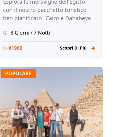
Esplora le meraviglie dell'Egitto
con il nostro pacchetto turistico
ben pianificato "Cairo e Dahabeya
sul Nilo". Visita le Piramidi di Giza,
8 Giorni / 7 Notti
il Museo Egizio, Luxor, Assuan e
molto altro. Prenota ora!
€1960
Da
Scopri Di Più
POPOLARE