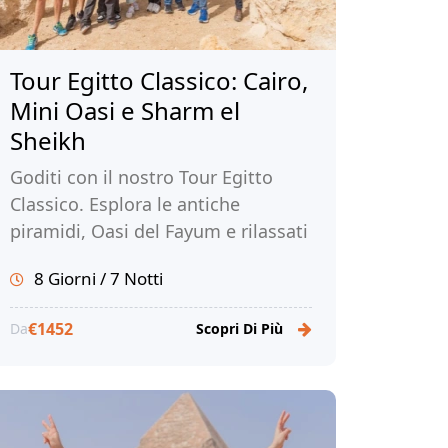
Tour Egitto Classico: Cairo,
Mini Oasi e Sharm el
Sheikh
Goditi con il nostro Tour Egitto
Classico. Esplora le antiche
piramidi, Oasi del Fayum e rilassati
sulle spiagge di Sharm El Sheikh.
8 Giorni / 7 Notti
Prenota subito il tuo tour!
€1452
Da
Scopri Di Più