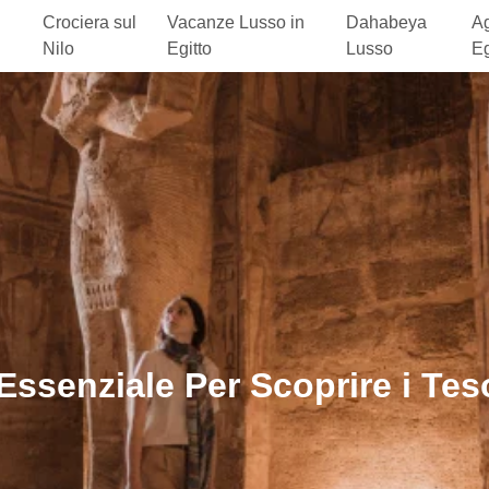
Crociera sul
Vacanze Lusso in
Dahabeya
Ag
Nilo
Egitto
Lusso
Eg
ssenziale Per Scoprire i Tes