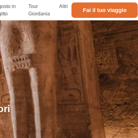
osto in
Tour
Altri
Fai il tuo viaggio
itto
Giordania
ori