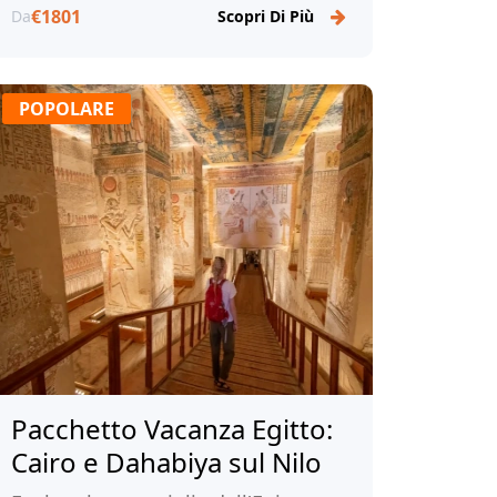
€1801
Da
Scopri Di Più
avventura con Tour Egitto!
POPOLARE
Pacchetto Vacanza Egitto:
Cairo e Dahabiya sul Nilo