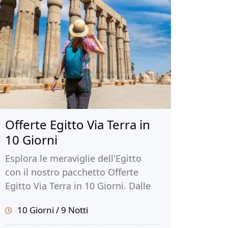
Offerte Egitto Via Terra in
10 Giorni
Esplora le meraviglie dell'Egitto
con il nostro pacchetto Offerte
Egitto Via Terra in 10 Giorni. Dalle
Piramidi di Giza al Tempio di
10 Giorni / 9 Notti
Philae, scopri la ricca storia e la
bellezza dell'Egitto. Prenota la tua