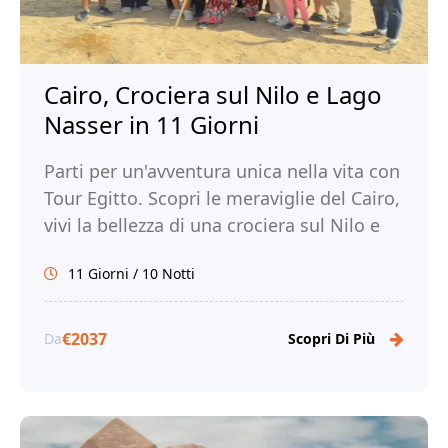
Cairo, Crociera sul Nilo e Lago
Nasser in 11 Giorni
Parti per un'avventura unica nella vita con
Tour Egitto. Scopri le meraviglie del Cairo,
vivi la bellezza di una crociera sul Nilo e
sul Lago Nasser e immergiti nella ricca
11 Giorni / 10 Notti
storia e cultura dell'Egitto.
€2037
Da
Scopri Di Più