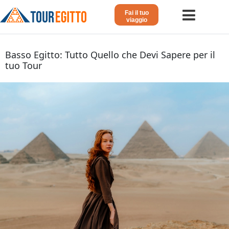
Fai il tuo
viaggio
Home
Basso Egitto: Tutto Quello che Devi Sapere per il
tuo Tour
Viaggio in Egitto
Crociera sul Nilo
Vacanze Lusso in Egitto
Dahabeya Lusso
Agosto in Egitto
Tour Giordania
Altri
Blog 𓁐