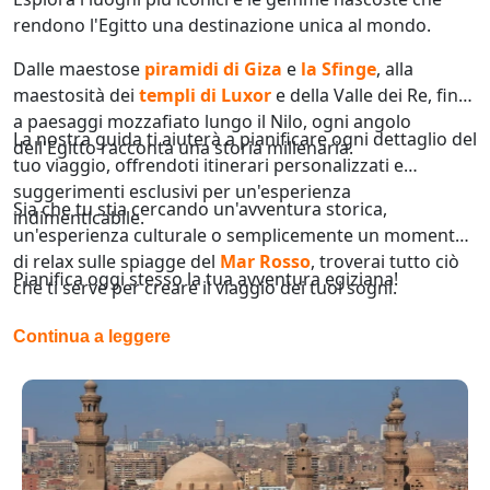
Guida di Viaggio 𓉔
rendono l'Egitto una destinazione unica al mondo.
Guida di Viaggio Giordania
Dalle maestose
piramidi di Giza
e
la Sfinge
, alla
maestosità dei
templi di Luxor
e della Valle dei Re, fino
a paesaggi mozzafiato lungo il Nilo, ogni angolo
La nostra guida ti aiuterà a pianificare ogni dettaglio del
dell'Egitto racconta una storia millenaria.
tuo viaggio, offrendoti itinerari personalizzati e
suggerimenti esclusivi per un'esperienza
Sia che tu stia cercando un'avventura storica,
indimenticabile.
un'esperienza culturale o semplicemente un momento
di relax sulle spiagge del
Mar Rosso
, troverai tutto ciò
Pianifica oggi stesso la tua avventura egiziana!
che ti serve per creare il viaggio dei tuoi sogni.
Continua a leggere