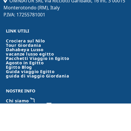
OMNIATUR SRL Via Ricciotti Garibaldi, 16 int. 3 00015
Monterotondo (RM), Italy
P.IVA: 17255781001
LINK UTILI
Crociera sul Nilo
Tour Giordania
Dahabeya Lusso
vacanze lusso egitto
Pacchetti Viaggio in Egitto
Agosto in Egitto
Egitto Blog
Guida viaggio Egitto
guida di viaggio Giordania
NOSTRE INFO
Chi siamo 𓆓
Guida di Viaggio 𓉔
Blog 𓁐
Termini e Condizioni 𓁼
Contattaci 𓀾
FAQs Tour Egitto
Benvenuto in Encore Rewards