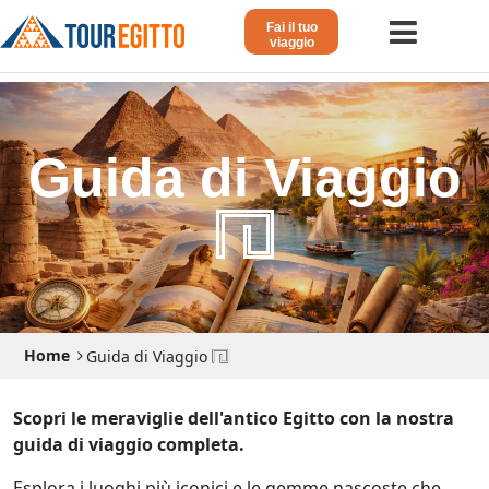
Fai il tuo
viaggio
Home
Viaggio in Egitto
Guida di Viaggio
Crociera sul Nilo
𓉔
Vacanze Lusso in Egitto
Dahabeya Lusso
Agosto in Egitto
Home
Guida di Viaggio 𓉔
Tour Giordania
Altri
Scopri le meraviglie dell'antico Egitto con la nostra
guida di viaggio completa.
Blog 𓁐
Esplora i luoghi più iconici e le gemme nascoste che